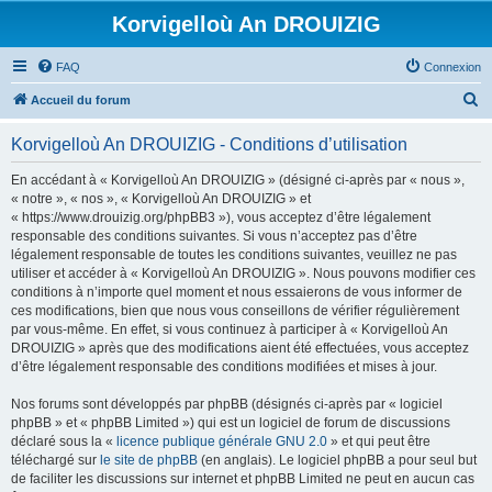
Korvigelloù An DROUIZIG
FAQ
Connexion
R
Accueil du forum
e
Korvigelloù An DROUIZIG - Conditions d’utilisation
c
h
En accédant à « Korvigelloù An DROUIZIG » (désigné ci-après par « nous »,
« notre », « nos », « Korvigelloù An DROUIZIG » et
e
« https://www.drouizig.org/phpBB3 »), vous acceptez d’être légalement
r
responsable des conditions suivantes. Si vous n’acceptez pas d’être
légalement responsable de toutes les conditions suivantes, veuillez ne pas
c
utiliser et accéder à « Korvigelloù An DROUIZIG ». Nous pouvons modifier ces
h
conditions à n’importe quel moment et nous essaierons de vous informer de
ces modifications, bien que nous vous conseillons de vérifier régulièrement
e
par vous-même. En effet, si vous continuez à participer à « Korvigelloù An
r
DROUIZIG » après que des modifications aient été effectuées, vous acceptez
d’être légalement responsable des conditions modifiées et mises à jour.
Nos forums sont développés par phpBB (désignés ci-après par « logiciel
phpBB » et « phpBB Limited ») qui est un logiciel de forum de discussions
déclaré sous la «
licence publique générale GNU 2.0
» et qui peut être
téléchargé sur
le site de phpBB
(en anglais). Le logiciel phpBB a pour seul but
de faciliter les discussions sur internet et phpBB Limited ne peut en aucun cas