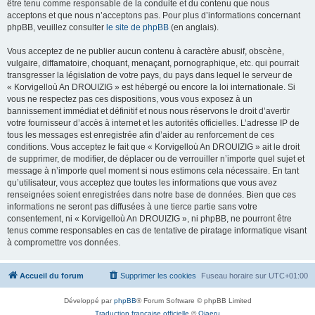
être tenu comme responsable de la conduite et du contenu que nous
acceptons et que nous n’acceptons pas. Pour plus d’informations concernant
phpBB, veuillez consulter
le site de phpBB
(en anglais).
Vous acceptez de ne publier aucun contenu à caractère abusif, obscène,
vulgaire, diffamatoire, choquant, menaçant, pornographique, etc. qui pourrait
transgresser la législation de votre pays, du pays dans lequel le serveur de
« Korvigelloù An DROUIZIG » est hébergé ou encore la loi internationale. Si
vous ne respectez pas ces dispositions, vous vous exposez à un
bannissement immédiat et définitif et nous nous réservons le droit d’avertir
votre fournisseur d’accès à internet et les autorités officielles. L’adresse IP de
tous les messages est enregistrée afin d’aider au renforcement de ces
conditions. Vous acceptez le fait que « Korvigelloù An DROUIZIG » ait le droit
de supprimer, de modifier, de déplacer ou de verrouiller n’importe quel sujet et
message à n’importe quel moment si nous estimons cela nécessaire. En tant
qu’utilisateur, vous acceptez que toutes les informations que vous avez
renseignées soient enregistrées dans notre base de données. Bien que ces
informations ne seront pas diffusées à une tierce partie sans votre
consentement, ni « Korvigelloù An DROUIZIG », ni phpBB, ne pourront être
tenus comme responsables en cas de tentative de piratage informatique visant
à compromettre vos données.
Accueil du forum
Supprimer les cookies
Fuseau horaire sur
UTC+01:00
Développé par
phpBB
® Forum Software © phpBB Limited
Traduction française officielle
©
Qiaeru