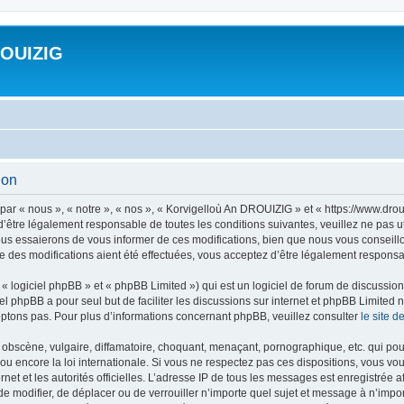
ROUIZIG
ion
ar « nous », « notre », « nos », « Korvigelloù An DROUIZIG » et « https://www.dro
’être légalement responsable de toutes les conditions suivantes, veuillez ne pas u
us essaierons de vous informer de ces modifications, bien que nous vous conseillon
 des modifications aient été effectuées, vous acceptez d’être légalement responsab
 logiciel phpBB » et « phpBB Limited ») qui est un logiciel de forum de discussio
iel phpBB a pour seul but de faciliter les discussions sur internet et phpBB Limit
ptons pas. Pour plus d’informations concernant phpBB, veuillez consulter
le site 
obscène, vulgaire, diffamatoire, choquant, menaçant, pornographique, etc. qui pourr
u encore la loi internationale. Si vous ne respectez pas ces dispositions, vous vo
ernet et les autorités officielles. L’adresse IP de tous les messages est enregistrée
 de modifier, de déplacer ou de verrouiller n’importe quel sujet et message à n’imp