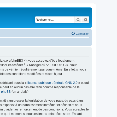
Rechercher
Recherche avancé
Connexion
uizig.org/phpBB3 »), vous acceptez d’être légalement
tiliser et accéder à « Korvigelloù An DROUIZIG ». Nous
s de vérifier régulièrement par vous-même. En effet, si vous
le des conditions modifiées et mises à jour.
ns déclaré sous la «
licence publique générale GNU 2.0
» et qui
ed ne peut en aucun cas être tenu comme responsable de la
de phpBB
(en anglais).
ait transgresser la législation de votre pays, du pays dans
us exposez à un bannissement immédiat et définitif et nous
 afin d’aider au renforcement de ces conditions. Vous acceptez le
orte quel moment si nous estimons cela nécessaire. En tant