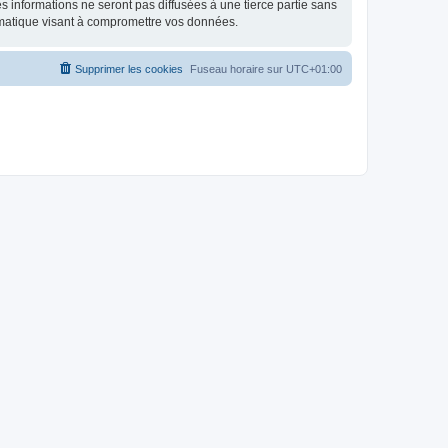
 informations ne seront pas diffusées à une tierce partie sans
rmatique visant à compromettre vos données.
Supprimer les cookies
Fuseau horaire sur
UTC+01:00