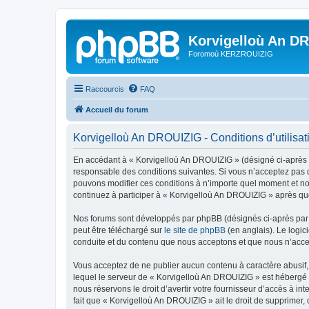
Korvigelloù An D
Foromoù KERZROUIZIG
Raccourcis
FAQ
Accueil du forum
Korvigelloù An DROUIZIG - Conditions d’utilisat
En accédant à « Korvigelloù An DROUIZIG » (désigné ci-après p
responsable des conditions suivantes. Si vous n’acceptez pas d
pouvons modifier ces conditions à n’importe quel moment et no
continuez à participer à « Korvigelloù An DROUIZIG » après que
Nos forums sont développés par phpBB (désignés ci-après par «
peut être téléchargé sur
le site de phpBB
(en anglais). Le logic
conduite et du contenu que nous acceptons et que nous n’acce
Vous acceptez de ne publier aucun contenu à caractère abusif, 
lequel le serveur de « Korvigelloù An DROUIZIG » est hébergé o
nous réservons le droit d’avertir votre fournisseur d’accès à int
fait que « Korvigelloù An DROUIZIG » ait le droit de supprimer,