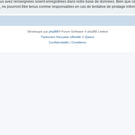
vous avez renseignées soient enregistrées dans notre base de données. Bien que ces
, ne pourront être tenus comme responsables en cas de tentative de piratage info
Développé par
phpBB
® Forum Software © phpBB Limited
Traduction française officielle
©
Qiaeru
Confidentialité
|
Conditions