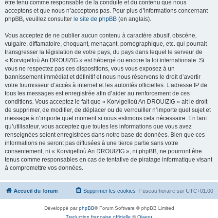
être tenu comme responsable de la conduite et du contenu que nous
acceptons et que nous n’acceptons pas. Pour plus d’informations concernant
phpBB, veuillez consulter
le site de phpBB
(en anglais).
Vous acceptez de ne publier aucun contenu à caractère abusif, obscène,
vulgaire, diffamatoire, choquant, menaçant, pornographique, etc. qui pourrait
transgresser la législation de votre pays, du pays dans lequel le serveur de
« Korvigelloù An DROUIZIG » est hébergé ou encore la loi internationale. Si
vous ne respectez pas ces dispositions, vous vous exposez à un
bannissement immédiat et définitif et nous nous réservons le droit d’avertir
votre fournisseur d’accès à internet et les autorités officielles. L’adresse IP de
tous les messages est enregistrée afin d’aider au renforcement de ces
conditions. Vous acceptez le fait que « Korvigelloù An DROUIZIG » ait le droit
de supprimer, de modifier, de déplacer ou de verrouiller n’importe quel sujet et
message à n’importe quel moment si nous estimons cela nécessaire. En tant
qu’utilisateur, vous acceptez que toutes les informations que vous avez
renseignées soient enregistrées dans notre base de données. Bien que ces
informations ne seront pas diffusées à une tierce partie sans votre
consentement, ni « Korvigelloù An DROUIZIG », ni phpBB, ne pourront être
tenus comme responsables en cas de tentative de piratage informatique visant
à compromettre vos données.
Accueil du forum
Supprimer les cookies
Fuseau horaire sur
UTC+01:00
Développé par
phpBB
® Forum Software © phpBB Limited
Traduction française officielle
©
Qiaeru