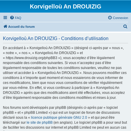
Korvigelloù An DROUIZIG
FAQ
Connexion
R
Accueil du forum
e
Korvigelloù An DROUIZIG - Conditions d’utilisation
c
h
En accédant à « Korvigelloù An DROUIZIG » (désigné ci-après par « nous »,
« notre », « nos », « Korvigelloù An DROUIZIG » et
e
« https://www.drouizig.org/phpBB3 »), vous acceptez d’être légalement
r
responsable des conditions suivantes. Si vous n’acceptez pas d’être
légalement responsable de toutes les conditions suivantes, veuillez ne pas
c
utiliser et accéder à « Korvigelloù An DROUIZIG ». Nous pouvons modifier ces
h
conditions à n’importe quel moment et nous essaierons de vous informer de
ces modifications, bien que nous vous conseillons de vérifier régulièrement
e
par vous-même. En effet, si vous continuez à participer à « Korvigelloù An
r
DROUIZIG » après que des modifications aient été effectuées, vous acceptez
d’être légalement responsable des conditions modifiées et mises à jour.
Nos forums sont développés par phpBB (désignés ci-après par « logiciel
phpBB » et « phpBB Limited ») qui est un logiciel de forum de discussions
déclaré sous la «
licence publique générale GNU 2.0
» et qui peut être
téléchargé sur
le site de phpBB
(en anglais). Le logiciel phpBB a pour seul but
de faciliter les discussions sur internet et phpBB Limited ne peut en aucun cas