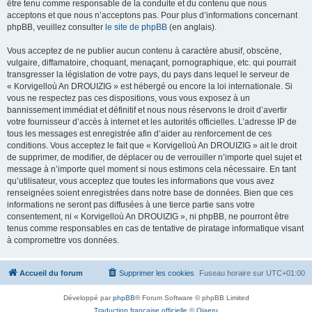
être tenu comme responsable de la conduite et du contenu que nous
acceptons et que nous n’acceptons pas. Pour plus d’informations concernant
phpBB, veuillez consulter
le site de phpBB
(en anglais).
Vous acceptez de ne publier aucun contenu à caractère abusif, obscène,
vulgaire, diffamatoire, choquant, menaçant, pornographique, etc. qui pourrait
transgresser la législation de votre pays, du pays dans lequel le serveur de
« Korvigelloù An DROUIZIG » est hébergé ou encore la loi internationale. Si
vous ne respectez pas ces dispositions, vous vous exposez à un
bannissement immédiat et définitif et nous nous réservons le droit d’avertir
votre fournisseur d’accès à internet et les autorités officielles. L’adresse IP de
tous les messages est enregistrée afin d’aider au renforcement de ces
conditions. Vous acceptez le fait que « Korvigelloù An DROUIZIG » ait le droit
de supprimer, de modifier, de déplacer ou de verrouiller n’importe quel sujet et
message à n’importe quel moment si nous estimons cela nécessaire. En tant
qu’utilisateur, vous acceptez que toutes les informations que vous avez
renseignées soient enregistrées dans notre base de données. Bien que ces
informations ne seront pas diffusées à une tierce partie sans votre
consentement, ni « Korvigelloù An DROUIZIG », ni phpBB, ne pourront être
tenus comme responsables en cas de tentative de piratage informatique visant
à compromettre vos données.
Accueil du forum
Supprimer les cookies
Fuseau horaire sur
UTC+01:00
Développé par
phpBB
® Forum Software © phpBB Limited
Traduction française officielle
©
Qiaeru