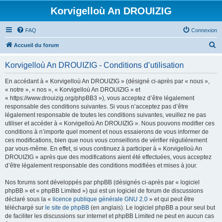
Korvigelloù An DROUIZIG
FAQ
Connexion
R
Accueil du forum
e
Korvigelloù An DROUIZIG - Conditions d’utilisation
c
h
En accédant à « Korvigelloù An DROUIZIG » (désigné ci-après par « nous »,
« notre », « nos », « Korvigelloù An DROUIZIG » et
e
« https://www.drouizig.org/phpBB3 »), vous acceptez d’être légalement
r
responsable des conditions suivantes. Si vous n’acceptez pas d’être
légalement responsable de toutes les conditions suivantes, veuillez ne pas
c
utiliser et accéder à « Korvigelloù An DROUIZIG ». Nous pouvons modifier ces
h
conditions à n’importe quel moment et nous essaierons de vous informer de
ces modifications, bien que nous vous conseillons de vérifier régulièrement
e
par vous-même. En effet, si vous continuez à participer à « Korvigelloù An
r
DROUIZIG » après que des modifications aient été effectuées, vous acceptez
d’être légalement responsable des conditions modifiées et mises à jour.
Nos forums sont développés par phpBB (désignés ci-après par « logiciel
phpBB » et « phpBB Limited ») qui est un logiciel de forum de discussions
déclaré sous la «
licence publique générale GNU 2.0
» et qui peut être
téléchargé sur
le site de phpBB
(en anglais). Le logiciel phpBB a pour seul but
de faciliter les discussions sur internet et phpBB Limited ne peut en aucun cas