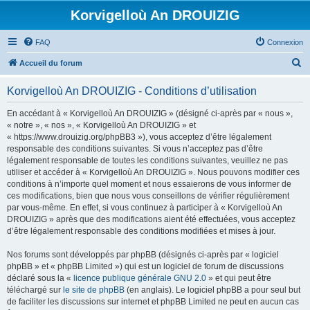
Korvigelloù An DROUIZIG
FAQ
Connexion
R
Accueil du forum
e
Korvigelloù An DROUIZIG - Conditions d’utilisation
c
h
En accédant à « Korvigelloù An DROUIZIG » (désigné ci-après par « nous »,
« notre », « nos », « Korvigelloù An DROUIZIG » et
e
« https://www.drouizig.org/phpBB3 »), vous acceptez d’être légalement
r
responsable des conditions suivantes. Si vous n’acceptez pas d’être
légalement responsable de toutes les conditions suivantes, veuillez ne pas
c
utiliser et accéder à « Korvigelloù An DROUIZIG ». Nous pouvons modifier ces
h
conditions à n’importe quel moment et nous essaierons de vous informer de
ces modifications, bien que nous vous conseillons de vérifier régulièrement
e
par vous-même. En effet, si vous continuez à participer à « Korvigelloù An
r
DROUIZIG » après que des modifications aient été effectuées, vous acceptez
d’être légalement responsable des conditions modifiées et mises à jour.
Nos forums sont développés par phpBB (désignés ci-après par « logiciel
phpBB » et « phpBB Limited ») qui est un logiciel de forum de discussions
déclaré sous la «
licence publique générale GNU 2.0
» et qui peut être
téléchargé sur
le site de phpBB
(en anglais). Le logiciel phpBB a pour seul but
de faciliter les discussions sur internet et phpBB Limited ne peut en aucun cas