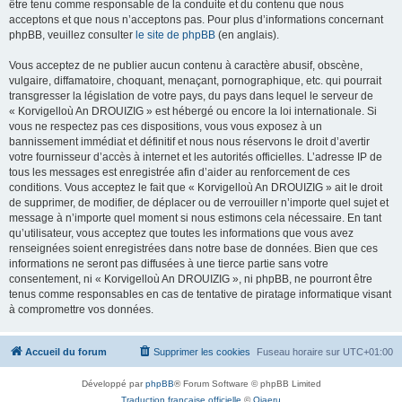
être tenu comme responsable de la conduite et du contenu que nous
acceptons et que nous n’acceptons pas. Pour plus d’informations concernant
phpBB, veuillez consulter
le site de phpBB
(en anglais).
Vous acceptez de ne publier aucun contenu à caractère abusif, obscène,
vulgaire, diffamatoire, choquant, menaçant, pornographique, etc. qui pourrait
transgresser la législation de votre pays, du pays dans lequel le serveur de
« Korvigelloù An DROUIZIG » est hébergé ou encore la loi internationale. Si
vous ne respectez pas ces dispositions, vous vous exposez à un
bannissement immédiat et définitif et nous nous réservons le droit d’avertir
votre fournisseur d’accès à internet et les autorités officielles. L’adresse IP de
tous les messages est enregistrée afin d’aider au renforcement de ces
conditions. Vous acceptez le fait que « Korvigelloù An DROUIZIG » ait le droit
de supprimer, de modifier, de déplacer ou de verrouiller n’importe quel sujet et
message à n’importe quel moment si nous estimons cela nécessaire. En tant
qu’utilisateur, vous acceptez que toutes les informations que vous avez
renseignées soient enregistrées dans notre base de données. Bien que ces
informations ne seront pas diffusées à une tierce partie sans votre
consentement, ni « Korvigelloù An DROUIZIG », ni phpBB, ne pourront être
tenus comme responsables en cas de tentative de piratage informatique visant
à compromettre vos données.
Accueil du forum
Supprimer les cookies
Fuseau horaire sur
UTC+01:00
Développé par
phpBB
® Forum Software © phpBB Limited
Traduction française officielle
©
Qiaeru