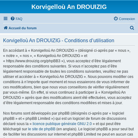
Korvigelloù An DROUIZIG
FAQ
Connexion
R
Accueil du forum
e
Korvigelloù An DROUIZIG - Conditions d’utilisation
c
h
En accédant à « Korvigelloù An DROUIZIG » (désigné ci-après par « nous »,
« notre », « nos », « Korvigelloù An DROUIZIG » et
e
« https://www.drouizig.org/phpBB3 »), vous acceptez d’être légalement
r
responsable des conditions suivantes. Si vous n’acceptez pas d’être
légalement responsable de toutes les conditions suivantes, veuillez ne pas
c
utiliser et accéder à « Korvigelloù An DROUIZIG ». Nous pouvons modifier ces
h
conditions à n’importe quel moment et nous essaierons de vous informer de
ces modifications, bien que nous vous conseillons de vérifier régulièrement
e
par vous-même. En effet, si vous continuez à participer à « Korvigelloù An
r
DROUIZIG » après que des modifications aient été effectuées, vous acceptez
d’être légalement responsable des conditions modifiées et mises à jour.
Nos forums sont développés par phpBB (désignés ci-après par « logiciel
phpBB » et « phpBB Limited ») qui est un logiciel de forum de discussions
déclaré sous la «
licence publique générale GNU 2.0
» et qui peut être
téléchargé sur
le site de phpBB
(en anglais). Le logiciel phpBB a pour seul but
de faciliter les discussions sur internet et phpBB Limited ne peut en aucun cas