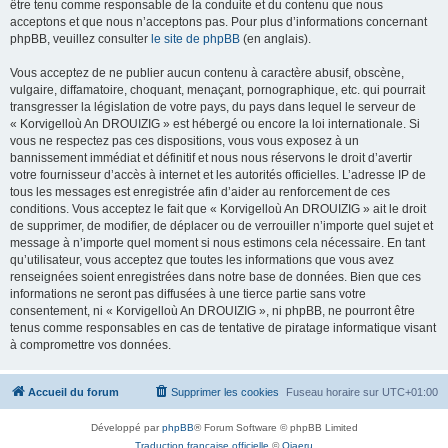
être tenu comme responsable de la conduite et du contenu que nous
acceptons et que nous n’acceptons pas. Pour plus d’informations concernant
phpBB, veuillez consulter
le site de phpBB
(en anglais).
Vous acceptez de ne publier aucun contenu à caractère abusif, obscène,
vulgaire, diffamatoire, choquant, menaçant, pornographique, etc. qui pourrait
transgresser la législation de votre pays, du pays dans lequel le serveur de
« Korvigelloù An DROUIZIG » est hébergé ou encore la loi internationale. Si
vous ne respectez pas ces dispositions, vous vous exposez à un
bannissement immédiat et définitif et nous nous réservons le droit d’avertir
votre fournisseur d’accès à internet et les autorités officielles. L’adresse IP de
tous les messages est enregistrée afin d’aider au renforcement de ces
conditions. Vous acceptez le fait que « Korvigelloù An DROUIZIG » ait le droit
de supprimer, de modifier, de déplacer ou de verrouiller n’importe quel sujet et
message à n’importe quel moment si nous estimons cela nécessaire. En tant
qu’utilisateur, vous acceptez que toutes les informations que vous avez
renseignées soient enregistrées dans notre base de données. Bien que ces
informations ne seront pas diffusées à une tierce partie sans votre
consentement, ni « Korvigelloù An DROUIZIG », ni phpBB, ne pourront être
tenus comme responsables en cas de tentative de piratage informatique visant
à compromettre vos données.
Accueil du forum
Supprimer les cookies
Fuseau horaire sur
UTC+01:00
Développé par
phpBB
® Forum Software © phpBB Limited
Traduction française officielle
©
Qiaeru