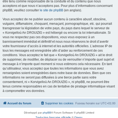
être tenu comme responsable de la conduite et du contenu que nous
acceptons et que nous n’acceptons pas. Pour plus d’informations concernant
phpBB, veuillez consulter
le site de phpBB
(en anglais).
Vous acceptez de ne publier aucun contenu à caractère abusif, obscène,
vulgaire, diffamatoire, choquant, menaçant, pornographique, etc. qui pourrait
transgresser la législation de votre pays, du pays dans lequel le serveur de
« Korvigelloù An DROUIZIG » est hébergé ou encore la loi internationale. Si
vous ne respectez pas ces dispositions, vous vous exposez à un
bannissement immédiat et définitif et nous nous réservons le droit d’avertir
votre fournisseur d’accès à internet et les autorités officielles. L’adresse IP de
tous les messages est enregistrée afin d’aider au renforcement de ces
conditions. Vous acceptez le fait que « Korvigelloù An DROUIZIG » ait le droit
de supprimer, de modifier, de déplacer ou de verrouiller n’importe quel sujet et
message à n’importe quel moment si nous estimons cela nécessaire. En tant
qu’utilisateur, vous acceptez que toutes les informations que vous avez
renseignées soient enregistrées dans notre base de données. Bien que ces
informations ne seront pas diffusées à une tierce partie sans votre
consentement, ni « Korvigelloù An DROUIZIG », ni phpBB, ne pourront être
tenus comme responsables en cas de tentative de piratage informatique visant
à compromettre vos données.
Accueil du forum
Supprimer les cookies
Fuseau horaire sur
UTC+01:00
Développé par
phpBB
® Forum Software © phpBB Limited
Traduction française officielle
©
Qiaeru