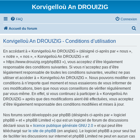
Korvigelloù An DROUIZIG
FAQ
Connexion
R
Accueil du forum
e
Korvigelloù An DROUIZIG - Conditions d’utilisation
c
h
En accédant à « Korvigelloù An DROUIZIG » (désigné ci-après par « nous »,
« notre », « nos », « Korvigelloù An DROUIZIG » et
e
« https://www.drouizig.org/phpBB3 »), vous acceptez d’être légalement
r
responsable des conditions suivantes. Si vous n’acceptez pas d’être
légalement responsable de toutes les conditions suivantes, veuillez ne pas
c
utiliser et accéder à « Korvigelloù An DROUIZIG ». Nous pouvons modifier ces
h
conditions à n’importe quel moment et nous essaierons de vous informer de
ces modifications, bien que nous vous conseillons de vérifier régulièrement
e
par vous-même. En effet, si vous continuez à participer à « Korvigelloù An
r
DROUIZIG » après que des modifications aient été effectuées, vous acceptez
d’être légalement responsable des conditions modifiées et mises à jour.
Nos forums sont développés par phpBB (désignés ci-après par « logiciel
phpBB » et « phpBB Limited ») qui est un logiciel de forum de discussions
déclaré sous la «
licence publique générale GNU 2.0
» et qui peut être
téléchargé sur
le site de phpBB
(en anglais). Le logiciel phpBB a pour seul but
de faciliter les discussions sur internet et phpBB Limited ne peut en aucun cas