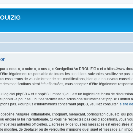
ROUIZIG
ion
ar « nous », « notre », « nos », « Korvigelloù An DROUIZIG » et « https://www.dro
’être légalement responsable de toutes les conditions suivantes, veuillez ne pas u
us essaierons de vous informer de ces modifications, bien que nous vous conseillon
 des modifications aient été effectuées, vous acceptez d’être légalement responsab
 logiciel phpBB » et « phpBB Limited ») qui est un logiciel de forum de discussio
iel phpBB a pour seul but de faciliter les discussions sur internet et phpBB Limit
ptons pas. Pour plus d’informations concernant phpBB, veuillez consulter
le site 
obscène, vulgaire, diffamatoire, choquant, menaçant, pornographique, etc. qui pourr
u encore la loi internationale. Si vous ne respectez pas ces dispositions, vous vo
ernet et les autorités officielles. L’adresse IP de tous les messages est enregistrée
 de modifier, de déplacer ou de verrouiller n’importe quel sujet et message à n’imp