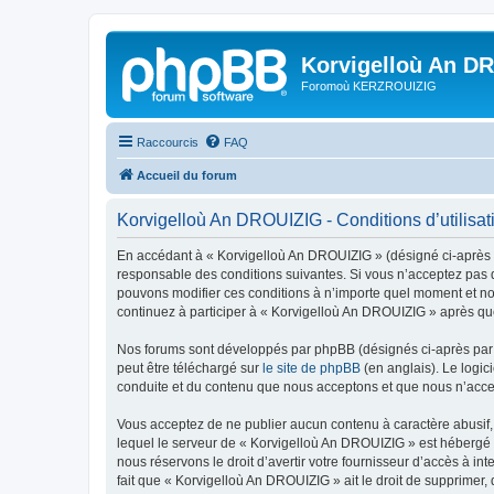
Korvigelloù An D
Foromoù KERZROUIZIG
Raccourcis
FAQ
Accueil du forum
Korvigelloù An DROUIZIG - Conditions d’utilisat
En accédant à « Korvigelloù An DROUIZIG » (désigné ci-après p
responsable des conditions suivantes. Si vous n’acceptez pas d
pouvons modifier ces conditions à n’importe quel moment et no
continuez à participer à « Korvigelloù An DROUIZIG » après que
Nos forums sont développés par phpBB (désignés ci-après par «
peut être téléchargé sur
le site de phpBB
(en anglais). Le logic
conduite et du contenu que nous acceptons et que nous n’acce
Vous acceptez de ne publier aucun contenu à caractère abusif, 
lequel le serveur de « Korvigelloù An DROUIZIG » est hébergé o
nous réservons le droit d’avertir votre fournisseur d’accès à int
fait que « Korvigelloù An DROUIZIG » ait le droit de supprimer,