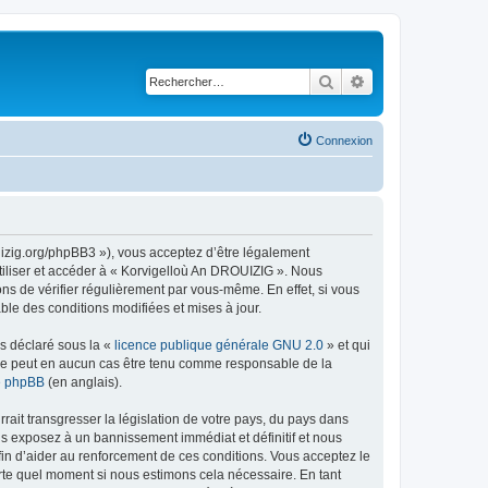
Rechercher
Recherche avancé
Connexion
uizig.org/phpBB3 »), vous acceptez d’être légalement
tiliser et accéder à « Korvigelloù An DROUIZIG ». Nous
s de vérifier régulièrement par vous-même. En effet, si vous
le des conditions modifiées et mises à jour.
ns déclaré sous la «
licence publique générale GNU 2.0
» et qui
ed ne peut en aucun cas être tenu comme responsable de la
de phpBB
(en anglais).
ait transgresser la législation de votre pays, du pays dans
us exposez à un bannissement immédiat et définitif et nous
 afin d’aider au renforcement de ces conditions. Vous acceptez le
orte quel moment si nous estimons cela nécessaire. En tant