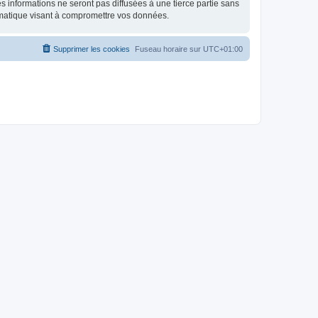
 informations ne seront pas diffusées à une tierce partie sans
rmatique visant à compromettre vos données.
Supprimer les cookies
Fuseau horaire sur
UTC+01:00