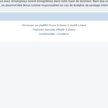
vous avez renseignées soient enregistrées dans notre base de données. Bien que ces
, ne pourront être tenus comme responsables en cas de tentative de piratage info
Développé par
phpBB
® Forum Software © phpBB Limited
Traduction française officielle
©
Qiaeru
Confidentialité
|
Conditions