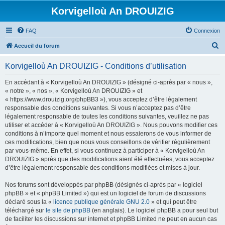
Korvigelloù An DROUIZIG
FAQ
Connexion
R
Accueil du forum
e
Korvigelloù An DROUIZIG - Conditions d’utilisation
c
h
En accédant à « Korvigelloù An DROUIZIG » (désigné ci-après par « nous »,
« notre », « nos », « Korvigelloù An DROUIZIG » et
e
« https://www.drouizig.org/phpBB3 »), vous acceptez d’être légalement
r
responsable des conditions suivantes. Si vous n’acceptez pas d’être
légalement responsable de toutes les conditions suivantes, veuillez ne pas
c
utiliser et accéder à « Korvigelloù An DROUIZIG ». Nous pouvons modifier ces
h
conditions à n’importe quel moment et nous essaierons de vous informer de
ces modifications, bien que nous vous conseillons de vérifier régulièrement
e
par vous-même. En effet, si vous continuez à participer à « Korvigelloù An
r
DROUIZIG » après que des modifications aient été effectuées, vous acceptez
d’être légalement responsable des conditions modifiées et mises à jour.
Nos forums sont développés par phpBB (désignés ci-après par « logiciel
phpBB » et « phpBB Limited ») qui est un logiciel de forum de discussions
déclaré sous la «
licence publique générale GNU 2.0
» et qui peut être
téléchargé sur
le site de phpBB
(en anglais). Le logiciel phpBB a pour seul but
de faciliter les discussions sur internet et phpBB Limited ne peut en aucun cas