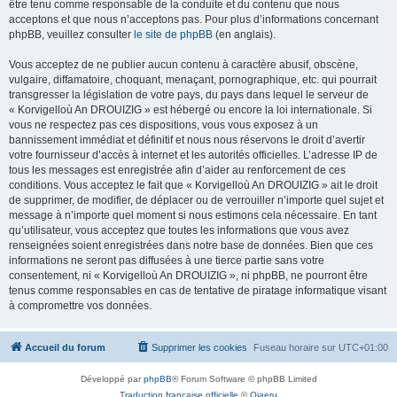
être tenu comme responsable de la conduite et du contenu que nous
acceptons et que nous n’acceptons pas. Pour plus d’informations concernant
phpBB, veuillez consulter
le site de phpBB
(en anglais).
Vous acceptez de ne publier aucun contenu à caractère abusif, obscène,
vulgaire, diffamatoire, choquant, menaçant, pornographique, etc. qui pourrait
transgresser la législation de votre pays, du pays dans lequel le serveur de
« Korvigelloù An DROUIZIG » est hébergé ou encore la loi internationale. Si
vous ne respectez pas ces dispositions, vous vous exposez à un
bannissement immédiat et définitif et nous nous réservons le droit d’avertir
votre fournisseur d’accès à internet et les autorités officielles. L’adresse IP de
tous les messages est enregistrée afin d’aider au renforcement de ces
conditions. Vous acceptez le fait que « Korvigelloù An DROUIZIG » ait le droit
de supprimer, de modifier, de déplacer ou de verrouiller n’importe quel sujet et
message à n’importe quel moment si nous estimons cela nécessaire. En tant
qu’utilisateur, vous acceptez que toutes les informations que vous avez
renseignées soient enregistrées dans notre base de données. Bien que ces
informations ne seront pas diffusées à une tierce partie sans votre
consentement, ni « Korvigelloù An DROUIZIG », ni phpBB, ne pourront être
tenus comme responsables en cas de tentative de piratage informatique visant
à compromettre vos données.
Accueil du forum
Supprimer les cookies
Fuseau horaire sur
UTC+01:00
Développé par
phpBB
® Forum Software © phpBB Limited
Traduction française officielle
©
Qiaeru