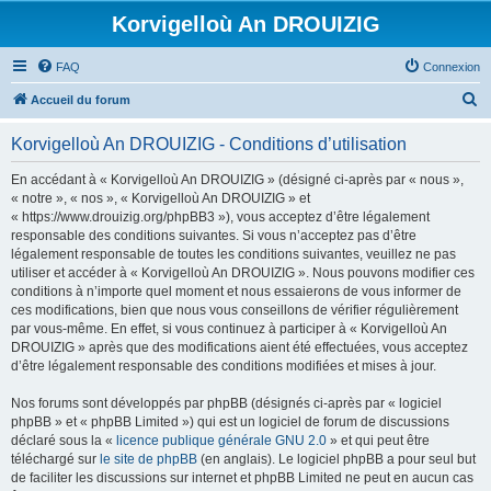
Korvigelloù An DROUIZIG
FAQ
Connexion
R
Accueil du forum
e
Korvigelloù An DROUIZIG - Conditions d’utilisation
c
h
En accédant à « Korvigelloù An DROUIZIG » (désigné ci-après par « nous »,
« notre », « nos », « Korvigelloù An DROUIZIG » et
e
« https://www.drouizig.org/phpBB3 »), vous acceptez d’être légalement
r
responsable des conditions suivantes. Si vous n’acceptez pas d’être
légalement responsable de toutes les conditions suivantes, veuillez ne pas
c
utiliser et accéder à « Korvigelloù An DROUIZIG ». Nous pouvons modifier ces
h
conditions à n’importe quel moment et nous essaierons de vous informer de
ces modifications, bien que nous vous conseillons de vérifier régulièrement
e
par vous-même. En effet, si vous continuez à participer à « Korvigelloù An
r
DROUIZIG » après que des modifications aient été effectuées, vous acceptez
d’être légalement responsable des conditions modifiées et mises à jour.
Nos forums sont développés par phpBB (désignés ci-après par « logiciel
phpBB » et « phpBB Limited ») qui est un logiciel de forum de discussions
déclaré sous la «
licence publique générale GNU 2.0
» et qui peut être
téléchargé sur
le site de phpBB
(en anglais). Le logiciel phpBB a pour seul but
de faciliter les discussions sur internet et phpBB Limited ne peut en aucun cas