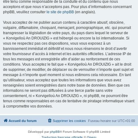
être tenu comme responsable de la conduite et du contenu que nous
acceptons et que nous n’acceptons pas. Pour plus d’informations concernant
phpBB, veuillez consulter
le site de phpBB
(en anglais).
Vous acceptez de ne publier aucun contenu à caractère abusif, obscène,
vulgaire, diffamatoire, choquant, menaçant, pornographique, etc. qui pourrait
transgresser la législation de votre pays, du pays dans lequel le serveur de
« Korvigelloù An DROUIZIG » est hébergé ou encore la loi internationale. Si
vous ne respectez pas ces dispositions, vous vous exposez à un
bannissement immédiat et définitif et nous nous réservons le droit d’avertir
votre fournisseur d’accès à internet et les autorités officielles. L’adresse IP de
tous les messages est enregistrée afin d’aider au renforcement de ces
conditions. Vous acceptez le fait que « Korvigelloù An DROUIZIG » ait le droit
de supprimer, de modifier, de déplacer ou de verrouiller n’importe quel sujet et
message à n’importe quel moment si nous estimons cela nécessaire. En tant
qu’utilisateur, vous acceptez que toutes les informations que vous avez
renseignées soient enregistrées dans notre base de données. Bien que ces
informations ne seront pas diffusées à une tierce partie sans votre
consentement, ni « Korvigelloù An DROUIZIG », ni phpBB, ne pourront être
tenus comme responsables en cas de tentative de piratage informatique visant
à compromettre vos données.
Accueil du forum
Supprimer les cookies
Fuseau horaire sur
UTC+01:00
Développé par
phpBB
® Forum Software © phpBB Limited
Traduction française officielle
©
Qiaeru