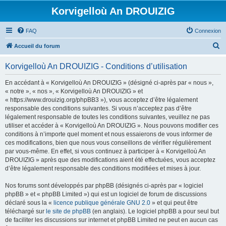
Korvigelloù An DROUIZIG
FAQ
Connexion
R
Accueil du forum
e
Korvigelloù An DROUIZIG - Conditions d’utilisation
c
h
En accédant à « Korvigelloù An DROUIZIG » (désigné ci-après par « nous »,
« notre », « nos », « Korvigelloù An DROUIZIG » et
e
« https://www.drouizig.org/phpBB3 »), vous acceptez d’être légalement
r
responsable des conditions suivantes. Si vous n’acceptez pas d’être
légalement responsable de toutes les conditions suivantes, veuillez ne pas
c
utiliser et accéder à « Korvigelloù An DROUIZIG ». Nous pouvons modifier ces
h
conditions à n’importe quel moment et nous essaierons de vous informer de
ces modifications, bien que nous vous conseillons de vérifier régulièrement
e
par vous-même. En effet, si vous continuez à participer à « Korvigelloù An
r
DROUIZIG » après que des modifications aient été effectuées, vous acceptez
d’être légalement responsable des conditions modifiées et mises à jour.
Nos forums sont développés par phpBB (désignés ci-après par « logiciel
phpBB » et « phpBB Limited ») qui est un logiciel de forum de discussions
déclaré sous la «
licence publique générale GNU 2.0
» et qui peut être
téléchargé sur
le site de phpBB
(en anglais). Le logiciel phpBB a pour seul but
de faciliter les discussions sur internet et phpBB Limited ne peut en aucun cas