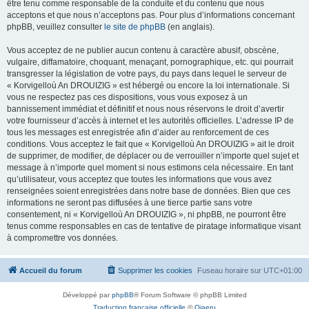
être tenu comme responsable de la conduite et du contenu que nous
acceptons et que nous n’acceptons pas. Pour plus d’informations concernant
phpBB, veuillez consulter
le site de phpBB
(en anglais).
Vous acceptez de ne publier aucun contenu à caractère abusif, obscène,
vulgaire, diffamatoire, choquant, menaçant, pornographique, etc. qui pourrait
transgresser la législation de votre pays, du pays dans lequel le serveur de
« Korvigelloù An DROUIZIG » est hébergé ou encore la loi internationale. Si
vous ne respectez pas ces dispositions, vous vous exposez à un
bannissement immédiat et définitif et nous nous réservons le droit d’avertir
votre fournisseur d’accès à internet et les autorités officielles. L’adresse IP de
tous les messages est enregistrée afin d’aider au renforcement de ces
conditions. Vous acceptez le fait que « Korvigelloù An DROUIZIG » ait le droit
de supprimer, de modifier, de déplacer ou de verrouiller n’importe quel sujet et
message à n’importe quel moment si nous estimons cela nécessaire. En tant
qu’utilisateur, vous acceptez que toutes les informations que vous avez
renseignées soient enregistrées dans notre base de données. Bien que ces
informations ne seront pas diffusées à une tierce partie sans votre
consentement, ni « Korvigelloù An DROUIZIG », ni phpBB, ne pourront être
tenus comme responsables en cas de tentative de piratage informatique visant
à compromettre vos données.
Accueil du forum
Supprimer les cookies
Fuseau horaire sur
UTC+01:00
Développé par
phpBB
® Forum Software © phpBB Limited
Traduction française officielle
©
Qiaeru