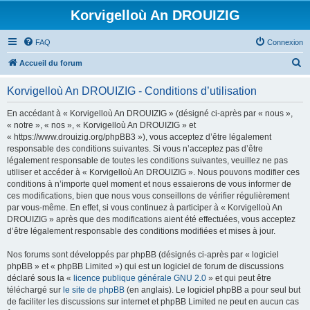
Korvigelloù An DROUIZIG
FAQ
Connexion
R
Accueil du forum
e
Korvigelloù An DROUIZIG - Conditions d’utilisation
c
h
En accédant à « Korvigelloù An DROUIZIG » (désigné ci-après par « nous »,
« notre », « nos », « Korvigelloù An DROUIZIG » et
e
« https://www.drouizig.org/phpBB3 »), vous acceptez d’être légalement
r
responsable des conditions suivantes. Si vous n’acceptez pas d’être
légalement responsable de toutes les conditions suivantes, veuillez ne pas
c
utiliser et accéder à « Korvigelloù An DROUIZIG ». Nous pouvons modifier ces
h
conditions à n’importe quel moment et nous essaierons de vous informer de
ces modifications, bien que nous vous conseillons de vérifier régulièrement
e
par vous-même. En effet, si vous continuez à participer à « Korvigelloù An
r
DROUIZIG » après que des modifications aient été effectuées, vous acceptez
d’être légalement responsable des conditions modifiées et mises à jour.
Nos forums sont développés par phpBB (désignés ci-après par « logiciel
phpBB » et « phpBB Limited ») qui est un logiciel de forum de discussions
déclaré sous la «
licence publique générale GNU 2.0
» et qui peut être
téléchargé sur
le site de phpBB
(en anglais). Le logiciel phpBB a pour seul but
de faciliter les discussions sur internet et phpBB Limited ne peut en aucun cas