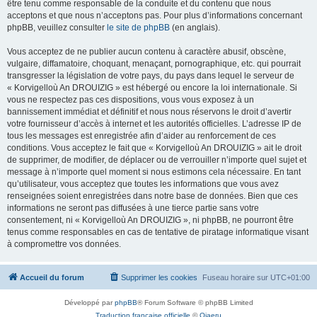
être tenu comme responsable de la conduite et du contenu que nous
acceptons et que nous n’acceptons pas. Pour plus d’informations concernant
phpBB, veuillez consulter
le site de phpBB
(en anglais).
Vous acceptez de ne publier aucun contenu à caractère abusif, obscène,
vulgaire, diffamatoire, choquant, menaçant, pornographique, etc. qui pourrait
transgresser la législation de votre pays, du pays dans lequel le serveur de
« Korvigelloù An DROUIZIG » est hébergé ou encore la loi internationale. Si
vous ne respectez pas ces dispositions, vous vous exposez à un
bannissement immédiat et définitif et nous nous réservons le droit d’avertir
votre fournisseur d’accès à internet et les autorités officielles. L’adresse IP de
tous les messages est enregistrée afin d’aider au renforcement de ces
conditions. Vous acceptez le fait que « Korvigelloù An DROUIZIG » ait le droit
de supprimer, de modifier, de déplacer ou de verrouiller n’importe quel sujet et
message à n’importe quel moment si nous estimons cela nécessaire. En tant
qu’utilisateur, vous acceptez que toutes les informations que vous avez
renseignées soient enregistrées dans notre base de données. Bien que ces
informations ne seront pas diffusées à une tierce partie sans votre
consentement, ni « Korvigelloù An DROUIZIG », ni phpBB, ne pourront être
tenus comme responsables en cas de tentative de piratage informatique visant
à compromettre vos données.
Accueil du forum
Supprimer les cookies
Fuseau horaire sur
UTC+01:00
Développé par
phpBB
® Forum Software © phpBB Limited
Traduction française officielle
©
Qiaeru