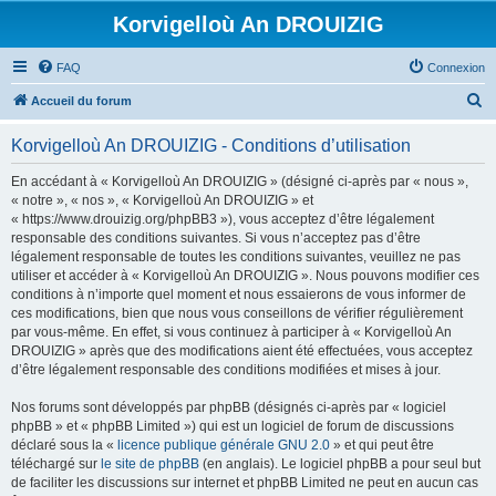
Korvigelloù An DROUIZIG
FAQ
Connexion
R
Accueil du forum
e
Korvigelloù An DROUIZIG - Conditions d’utilisation
c
h
En accédant à « Korvigelloù An DROUIZIG » (désigné ci-après par « nous »,
« notre », « nos », « Korvigelloù An DROUIZIG » et
e
« https://www.drouizig.org/phpBB3 »), vous acceptez d’être légalement
r
responsable des conditions suivantes. Si vous n’acceptez pas d’être
légalement responsable de toutes les conditions suivantes, veuillez ne pas
c
utiliser et accéder à « Korvigelloù An DROUIZIG ». Nous pouvons modifier ces
h
conditions à n’importe quel moment et nous essaierons de vous informer de
ces modifications, bien que nous vous conseillons de vérifier régulièrement
e
par vous-même. En effet, si vous continuez à participer à « Korvigelloù An
r
DROUIZIG » après que des modifications aient été effectuées, vous acceptez
d’être légalement responsable des conditions modifiées et mises à jour.
Nos forums sont développés par phpBB (désignés ci-après par « logiciel
phpBB » et « phpBB Limited ») qui est un logiciel de forum de discussions
déclaré sous la «
licence publique générale GNU 2.0
» et qui peut être
téléchargé sur
le site de phpBB
(en anglais). Le logiciel phpBB a pour seul but
de faciliter les discussions sur internet et phpBB Limited ne peut en aucun cas