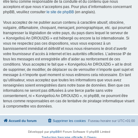
être tenu comme responsable de la conduite et du contenu que nous
acceptons et que nous n’acceptons pas. Pour plus d’informations concernant
phpBB, veuillez consulter
le site de phpBB
(en anglais).
Vous acceptez de ne publier aucun contenu à caractère abusif, obscène,
vulgaire, diffamatoire, choquant, menaçant, pornographique, etc. qui pourrait
transgresser la législation de votre pays, du pays dans lequel le serveur de
« Korvigelloù An DROUIZIG » est hébergé ou encore la loi internationale. Si
vous ne respectez pas ces dispositions, vous vous exposez à un
bannissement immédiat et définitif et nous nous réservons le droit d’avertir
votre fournisseur d’accès à internet et les autorités officielles. L’adresse IP de
tous les messages est enregistrée afin d’aider au renforcement de ces
conditions. Vous acceptez le fait que « Korvigelloù An DROUIZIG » ait le droit
de supprimer, de modifier, de déplacer ou de verrouiller n’importe quel sujet et
message à n’importe quel moment si nous estimons cela nécessaire. En tant
qu’utilisateur, vous acceptez que toutes les informations que vous avez
renseignées soient enregistrées dans notre base de données. Bien que ces
informations ne seront pas diffusées à une tierce partie sans votre
consentement, ni « Korvigelloù An DROUIZIG », ni phpBB, ne pourront être
tenus comme responsables en cas de tentative de piratage informatique visant
à compromettre vos données.
Accueil du forum
Supprimer les cookies
Fuseau horaire sur
UTC+01:00
Développé par
phpBB
® Forum Software © phpBB Limited
Traduction française officielle
©
Qiaeru