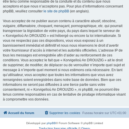
être tenu comme responsable de la conduite et du contenu que nous
acceptons et que nous n’acceptons pas. Pour plus d’informations concernant
phpBB, veuillez consulter
le site de phpBB
(en anglais).
Vous acceptez de ne publier aucun contenu à caractère abusif, obscène,
vulgaire, diffamatoire, choquant, menaçant, pornographique, etc. qui pourrait
transgresser la législation de votre pays, du pays dans lequel le serveur de
« Korvigelloù An DROUIZIG » est hébergé ou encore la loi internationale. Si
vous ne respectez pas ces dispositions, vous vous exposez à un
bannissement immédiat et définitif et nous nous réservons le droit d’avertir
votre fournisseur d’accès à internet et les autorités officielles. L’adresse IP de
tous les messages est enregistrée afin d’aider au renforcement de ces
conditions. Vous acceptez le fait que « Korvigelloù An DROUIZIG » ait le droit
de supprimer, de modifier, de déplacer ou de verrouiller n’importe quel sujet et
message à n’importe quel moment si nous estimons cela nécessaire. En tant
qu’utilisateur, vous acceptez que toutes les informations que vous avez
renseignées soient enregistrées dans notre base de données. Bien que ces
informations ne seront pas diffusées à une tierce partie sans votre
consentement, ni « Korvigelloù An DROUIZIG », ni phpBB, ne pourront être
tenus comme responsables en cas de tentative de piratage informatique visant
à compromettre vos données.
Accueil du forum
Supprimer les cookies
Fuseau horaire sur
UTC+01:00
Développé par
phpBB
® Forum Software © phpBB Limited
Traduction française officielle
©
Qiaeru