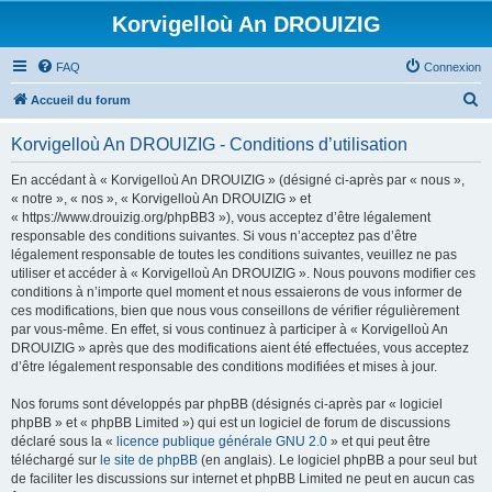
Korvigelloù An DROUIZIG
FAQ
Connexion
R
Accueil du forum
e
Korvigelloù An DROUIZIG - Conditions d’utilisation
c
h
En accédant à « Korvigelloù An DROUIZIG » (désigné ci-après par « nous »,
« notre », « nos », « Korvigelloù An DROUIZIG » et
e
« https://www.drouizig.org/phpBB3 »), vous acceptez d’être légalement
r
responsable des conditions suivantes. Si vous n’acceptez pas d’être
légalement responsable de toutes les conditions suivantes, veuillez ne pas
c
utiliser et accéder à « Korvigelloù An DROUIZIG ». Nous pouvons modifier ces
h
conditions à n’importe quel moment et nous essaierons de vous informer de
ces modifications, bien que nous vous conseillons de vérifier régulièrement
e
par vous-même. En effet, si vous continuez à participer à « Korvigelloù An
r
DROUIZIG » après que des modifications aient été effectuées, vous acceptez
d’être légalement responsable des conditions modifiées et mises à jour.
Nos forums sont développés par phpBB (désignés ci-après par « logiciel
phpBB » et « phpBB Limited ») qui est un logiciel de forum de discussions
déclaré sous la «
licence publique générale GNU 2.0
» et qui peut être
téléchargé sur
le site de phpBB
(en anglais). Le logiciel phpBB a pour seul but
de faciliter les discussions sur internet et phpBB Limited ne peut en aucun cas