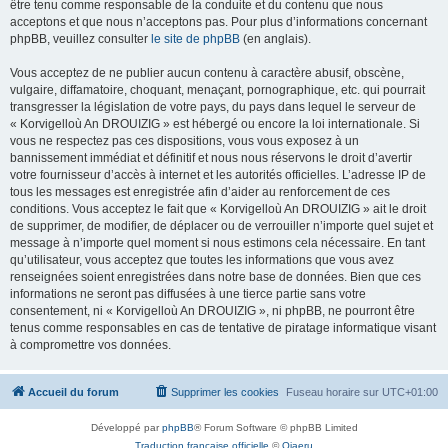
être tenu comme responsable de la conduite et du contenu que nous
acceptons et que nous n’acceptons pas. Pour plus d’informations concernant
phpBB, veuillez consulter
le site de phpBB
(en anglais).
Vous acceptez de ne publier aucun contenu à caractère abusif, obscène,
vulgaire, diffamatoire, choquant, menaçant, pornographique, etc. qui pourrait
transgresser la législation de votre pays, du pays dans lequel le serveur de
« Korvigelloù An DROUIZIG » est hébergé ou encore la loi internationale. Si
vous ne respectez pas ces dispositions, vous vous exposez à un
bannissement immédiat et définitif et nous nous réservons le droit d’avertir
votre fournisseur d’accès à internet et les autorités officielles. L’adresse IP de
tous les messages est enregistrée afin d’aider au renforcement de ces
conditions. Vous acceptez le fait que « Korvigelloù An DROUIZIG » ait le droit
de supprimer, de modifier, de déplacer ou de verrouiller n’importe quel sujet et
message à n’importe quel moment si nous estimons cela nécessaire. En tant
qu’utilisateur, vous acceptez que toutes les informations que vous avez
renseignées soient enregistrées dans notre base de données. Bien que ces
informations ne seront pas diffusées à une tierce partie sans votre
consentement, ni « Korvigelloù An DROUIZIG », ni phpBB, ne pourront être
tenus comme responsables en cas de tentative de piratage informatique visant
à compromettre vos données.
Accueil du forum
Supprimer les cookies
Fuseau horaire sur
UTC+01:00
Développé par
phpBB
® Forum Software © phpBB Limited
Traduction française officielle
©
Qiaeru