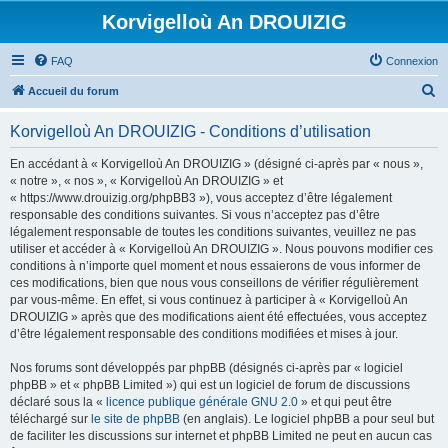
Korvigelloù An DROUIZIG
FAQ
Connexion
R
Accueil du forum
e
Korvigelloù An DROUIZIG - Conditions d’utilisation
c
h
En accédant à « Korvigelloù An DROUIZIG » (désigné ci-après par « nous »,
« notre », « nos », « Korvigelloù An DROUIZIG » et
e
« https://www.drouizig.org/phpBB3 »), vous acceptez d’être légalement
r
responsable des conditions suivantes. Si vous n’acceptez pas d’être
légalement responsable de toutes les conditions suivantes, veuillez ne pas
c
utiliser et accéder à « Korvigelloù An DROUIZIG ». Nous pouvons modifier ces
h
conditions à n’importe quel moment et nous essaierons de vous informer de
ces modifications, bien que nous vous conseillons de vérifier régulièrement
e
par vous-même. En effet, si vous continuez à participer à « Korvigelloù An
r
DROUIZIG » après que des modifications aient été effectuées, vous acceptez
d’être légalement responsable des conditions modifiées et mises à jour.
Nos forums sont développés par phpBB (désignés ci-après par « logiciel
phpBB » et « phpBB Limited ») qui est un logiciel de forum de discussions
déclaré sous la «
licence publique générale GNU 2.0
» et qui peut être
téléchargé sur
le site de phpBB
(en anglais). Le logiciel phpBB a pour seul but
de faciliter les discussions sur internet et phpBB Limited ne peut en aucun cas