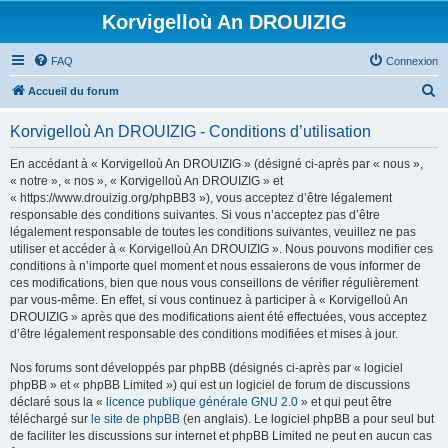
Korvigelloù An DROUIZIG
FAQ
Connexion
R
Accueil du forum
e
Korvigelloù An DROUIZIG - Conditions d’utilisation
c
h
En accédant à « Korvigelloù An DROUIZIG » (désigné ci-après par « nous »,
« notre », « nos », « Korvigelloù An DROUIZIG » et
e
« https://www.drouizig.org/phpBB3 »), vous acceptez d’être légalement
r
responsable des conditions suivantes. Si vous n’acceptez pas d’être
légalement responsable de toutes les conditions suivantes, veuillez ne pas
c
utiliser et accéder à « Korvigelloù An DROUIZIG ». Nous pouvons modifier ces
h
conditions à n’importe quel moment et nous essaierons de vous informer de
ces modifications, bien que nous vous conseillons de vérifier régulièrement
e
par vous-même. En effet, si vous continuez à participer à « Korvigelloù An
r
DROUIZIG » après que des modifications aient été effectuées, vous acceptez
d’être légalement responsable des conditions modifiées et mises à jour.
Nos forums sont développés par phpBB (désignés ci-après par « logiciel
phpBB » et « phpBB Limited ») qui est un logiciel de forum de discussions
déclaré sous la «
licence publique générale GNU 2.0
» et qui peut être
téléchargé sur
le site de phpBB
(en anglais). Le logiciel phpBB a pour seul but
de faciliter les discussions sur internet et phpBB Limited ne peut en aucun cas