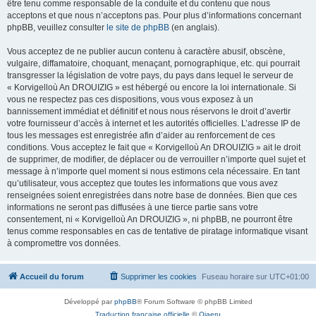
être tenu comme responsable de la conduite et du contenu que nous
acceptons et que nous n’acceptons pas. Pour plus d’informations concernant
phpBB, veuillez consulter
le site de phpBB
(en anglais).
Vous acceptez de ne publier aucun contenu à caractère abusif, obscène,
vulgaire, diffamatoire, choquant, menaçant, pornographique, etc. qui pourrait
transgresser la législation de votre pays, du pays dans lequel le serveur de
« Korvigelloù An DROUIZIG » est hébergé ou encore la loi internationale. Si
vous ne respectez pas ces dispositions, vous vous exposez à un
bannissement immédiat et définitif et nous nous réservons le droit d’avertir
votre fournisseur d’accès à internet et les autorités officielles. L’adresse IP de
tous les messages est enregistrée afin d’aider au renforcement de ces
conditions. Vous acceptez le fait que « Korvigelloù An DROUIZIG » ait le droit
de supprimer, de modifier, de déplacer ou de verrouiller n’importe quel sujet et
message à n’importe quel moment si nous estimons cela nécessaire. En tant
qu’utilisateur, vous acceptez que toutes les informations que vous avez
renseignées soient enregistrées dans notre base de données. Bien que ces
informations ne seront pas diffusées à une tierce partie sans votre
consentement, ni « Korvigelloù An DROUIZIG », ni phpBB, ne pourront être
tenus comme responsables en cas de tentative de piratage informatique visant
à compromettre vos données.
Accueil du forum
Supprimer les cookies
Fuseau horaire sur
UTC+01:00
Développé par
phpBB
® Forum Software © phpBB Limited
Traduction française officielle
©
Qiaeru