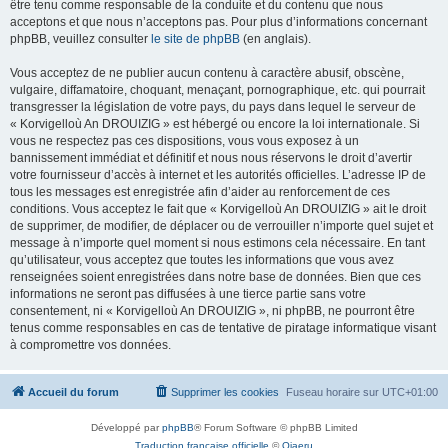
être tenu comme responsable de la conduite et du contenu que nous
acceptons et que nous n’acceptons pas. Pour plus d’informations concernant
phpBB, veuillez consulter
le site de phpBB
(en anglais).
Vous acceptez de ne publier aucun contenu à caractère abusif, obscène,
vulgaire, diffamatoire, choquant, menaçant, pornographique, etc. qui pourrait
transgresser la législation de votre pays, du pays dans lequel le serveur de
« Korvigelloù An DROUIZIG » est hébergé ou encore la loi internationale. Si
vous ne respectez pas ces dispositions, vous vous exposez à un
bannissement immédiat et définitif et nous nous réservons le droit d’avertir
votre fournisseur d’accès à internet et les autorités officielles. L’adresse IP de
tous les messages est enregistrée afin d’aider au renforcement de ces
conditions. Vous acceptez le fait que « Korvigelloù An DROUIZIG » ait le droit
de supprimer, de modifier, de déplacer ou de verrouiller n’importe quel sujet et
message à n’importe quel moment si nous estimons cela nécessaire. En tant
qu’utilisateur, vous acceptez que toutes les informations que vous avez
renseignées soient enregistrées dans notre base de données. Bien que ces
informations ne seront pas diffusées à une tierce partie sans votre
consentement, ni « Korvigelloù An DROUIZIG », ni phpBB, ne pourront être
tenus comme responsables en cas de tentative de piratage informatique visant
à compromettre vos données.
Accueil du forum
Supprimer les cookies
Fuseau horaire sur
UTC+01:00
Développé par
phpBB
® Forum Software © phpBB Limited
Traduction française officielle
©
Qiaeru