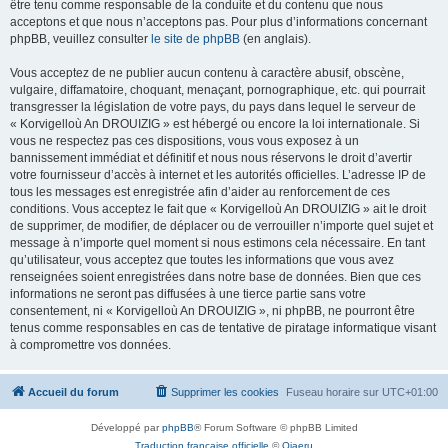
être tenu comme responsable de la conduite et du contenu que nous
acceptons et que nous n’acceptons pas. Pour plus d’informations concernant
phpBB, veuillez consulter
le site de phpBB
(en anglais).
Vous acceptez de ne publier aucun contenu à caractère abusif, obscène,
vulgaire, diffamatoire, choquant, menaçant, pornographique, etc. qui pourrait
transgresser la législation de votre pays, du pays dans lequel le serveur de
« Korvigelloù An DROUIZIG » est hébergé ou encore la loi internationale. Si
vous ne respectez pas ces dispositions, vous vous exposez à un
bannissement immédiat et définitif et nous nous réservons le droit d’avertir
votre fournisseur d’accès à internet et les autorités officielles. L’adresse IP de
tous les messages est enregistrée afin d’aider au renforcement de ces
conditions. Vous acceptez le fait que « Korvigelloù An DROUIZIG » ait le droit
de supprimer, de modifier, de déplacer ou de verrouiller n’importe quel sujet et
message à n’importe quel moment si nous estimons cela nécessaire. En tant
qu’utilisateur, vous acceptez que toutes les informations que vous avez
renseignées soient enregistrées dans notre base de données. Bien que ces
informations ne seront pas diffusées à une tierce partie sans votre
consentement, ni « Korvigelloù An DROUIZIG », ni phpBB, ne pourront être
tenus comme responsables en cas de tentative de piratage informatique visant
à compromettre vos données.
Accueil du forum
Supprimer les cookies
Fuseau horaire sur
UTC+01:00
Développé par
phpBB
® Forum Software © phpBB Limited
Traduction française officielle
©
Qiaeru