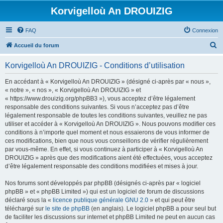
Korvigelloù An DROUIZIG
FAQ
Connexion
R
Accueil du forum
e
Korvigelloù An DROUIZIG - Conditions d’utilisation
c
h
En accédant à « Korvigelloù An DROUIZIG » (désigné ci-après par « nous »,
« notre », « nos », « Korvigelloù An DROUIZIG » et
e
« https://www.drouizig.org/phpBB3 »), vous acceptez d’être légalement
r
responsable des conditions suivantes. Si vous n’acceptez pas d’être
légalement responsable de toutes les conditions suivantes, veuillez ne pas
c
utiliser et accéder à « Korvigelloù An DROUIZIG ». Nous pouvons modifier ces
h
conditions à n’importe quel moment et nous essaierons de vous informer de
ces modifications, bien que nous vous conseillons de vérifier régulièrement
e
par vous-même. En effet, si vous continuez à participer à « Korvigelloù An
r
DROUIZIG » après que des modifications aient été effectuées, vous acceptez
d’être légalement responsable des conditions modifiées et mises à jour.
Nos forums sont développés par phpBB (désignés ci-après par « logiciel
phpBB » et « phpBB Limited ») qui est un logiciel de forum de discussions
déclaré sous la «
licence publique générale GNU 2.0
» et qui peut être
téléchargé sur
le site de phpBB
(en anglais). Le logiciel phpBB a pour seul but
de faciliter les discussions sur internet et phpBB Limited ne peut en aucun cas