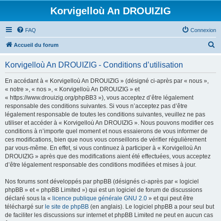
Korvigelloù An DROUIZIG
FAQ
Connexion
R
Accueil du forum
e
Korvigelloù An DROUIZIG - Conditions d’utilisation
c
h
En accédant à « Korvigelloù An DROUIZIG » (désigné ci-après par « nous »,
« notre », « nos », « Korvigelloù An DROUIZIG » et
e
« https://www.drouizig.org/phpBB3 »), vous acceptez d’être légalement
r
responsable des conditions suivantes. Si vous n’acceptez pas d’être
légalement responsable de toutes les conditions suivantes, veuillez ne pas
c
utiliser et accéder à « Korvigelloù An DROUIZIG ». Nous pouvons modifier ces
h
conditions à n’importe quel moment et nous essaierons de vous informer de
ces modifications, bien que nous vous conseillons de vérifier régulièrement
e
par vous-même. En effet, si vous continuez à participer à « Korvigelloù An
r
DROUIZIG » après que des modifications aient été effectuées, vous acceptez
d’être légalement responsable des conditions modifiées et mises à jour.
Nos forums sont développés par phpBB (désignés ci-après par « logiciel
phpBB » et « phpBB Limited ») qui est un logiciel de forum de discussions
déclaré sous la «
licence publique générale GNU 2.0
» et qui peut être
téléchargé sur
le site de phpBB
(en anglais). Le logiciel phpBB a pour seul but
de faciliter les discussions sur internet et phpBB Limited ne peut en aucun cas