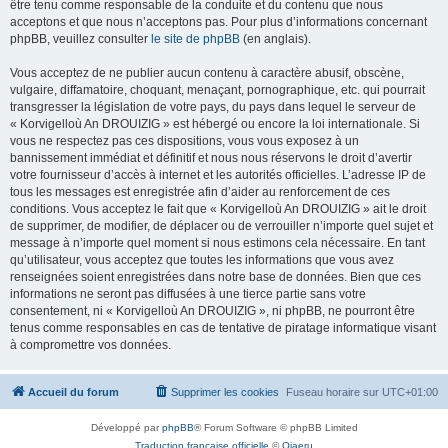
être tenu comme responsable de la conduite et du contenu que nous
acceptons et que nous n’acceptons pas. Pour plus d’informations concernant
phpBB, veuillez consulter
le site de phpBB
(en anglais).
Vous acceptez de ne publier aucun contenu à caractère abusif, obscène,
vulgaire, diffamatoire, choquant, menaçant, pornographique, etc. qui pourrait
transgresser la législation de votre pays, du pays dans lequel le serveur de
« Korvigelloù An DROUIZIG » est hébergé ou encore la loi internationale. Si
vous ne respectez pas ces dispositions, vous vous exposez à un
bannissement immédiat et définitif et nous nous réservons le droit d’avertir
votre fournisseur d’accès à internet et les autorités officielles. L’adresse IP de
tous les messages est enregistrée afin d’aider au renforcement de ces
conditions. Vous acceptez le fait que « Korvigelloù An DROUIZIG » ait le droit
de supprimer, de modifier, de déplacer ou de verrouiller n’importe quel sujet et
message à n’importe quel moment si nous estimons cela nécessaire. En tant
qu’utilisateur, vous acceptez que toutes les informations que vous avez
renseignées soient enregistrées dans notre base de données. Bien que ces
informations ne seront pas diffusées à une tierce partie sans votre
consentement, ni « Korvigelloù An DROUIZIG », ni phpBB, ne pourront être
tenus comme responsables en cas de tentative de piratage informatique visant
à compromettre vos données.
Accueil du forum
Supprimer les cookies
Fuseau horaire sur
UTC+01:00
Développé par
phpBB
® Forum Software © phpBB Limited
Traduction française officielle
©
Qiaeru