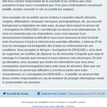
être tenu comme responsable de la conduite et du contenu que nous
acceptons et que nous n’acceptons pas. Pour plus d’informations concernant
phpBB, veuillez consulter
le site de phpBB
(en anglais).
Vous acceptez de ne publier aucun contenu à caractère abusif, obscène,
vulgaire, diffamatoire, choquant, menaçant, pornographique, etc. qui pourrait
transgresser la législation de votre pays, du pays dans lequel le serveur de
« Korvigelloù An DROUIZIG » est hébergé ou encore la loi internationale. Si
vous ne respectez pas ces dispositions, vous vous exposez à un
bannissement immédiat et définitif et nous nous réservons le droit d’avertir
votre fournisseur d’accès à internet et les autorités officielles. L’adresse IP de
tous les messages est enregistrée afin d’aider au renforcement de ces
conditions. Vous acceptez le fait que « Korvigelloù An DROUIZIG » ait le droit
de supprimer, de modifier, de déplacer ou de verrouiller n’importe quel sujet et
message à n’importe quel moment si nous estimons cela nécessaire. En tant
qu’utilisateur, vous acceptez que toutes les informations que vous avez
renseignées soient enregistrées dans notre base de données. Bien que ces
informations ne seront pas diffusées à une tierce partie sans votre
consentement, ni « Korvigelloù An DROUIZIG », ni phpBB, ne pourront être
tenus comme responsables en cas de tentative de piratage informatique visant
à compromettre vos données.
Accueil du forum
Supprimer les cookies
Fuseau horaire sur
UTC+01:00
Développé par
phpBB
® Forum Software © phpBB Limited
Traduction française officielle
©
Qiaeru