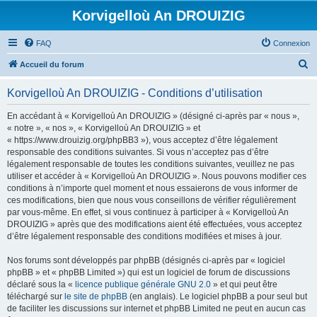
Korvigelloù An DROUIZIG
FAQ
Connexion
R
Accueil du forum
e
Korvigelloù An DROUIZIG - Conditions d’utilisation
c
h
En accédant à « Korvigelloù An DROUIZIG » (désigné ci-après par « nous »,
« notre », « nos », « Korvigelloù An DROUIZIG » et
e
« https://www.drouizig.org/phpBB3 »), vous acceptez d’être légalement
r
responsable des conditions suivantes. Si vous n’acceptez pas d’être
légalement responsable de toutes les conditions suivantes, veuillez ne pas
c
utiliser et accéder à « Korvigelloù An DROUIZIG ». Nous pouvons modifier ces
h
conditions à n’importe quel moment et nous essaierons de vous informer de
ces modifications, bien que nous vous conseillons de vérifier régulièrement
e
par vous-même. En effet, si vous continuez à participer à « Korvigelloù An
r
DROUIZIG » après que des modifications aient été effectuées, vous acceptez
d’être légalement responsable des conditions modifiées et mises à jour.
Nos forums sont développés par phpBB (désignés ci-après par « logiciel
phpBB » et « phpBB Limited ») qui est un logiciel de forum de discussions
déclaré sous la «
licence publique générale GNU 2.0
» et qui peut être
téléchargé sur
le site de phpBB
(en anglais). Le logiciel phpBB a pour seul but
de faciliter les discussions sur internet et phpBB Limited ne peut en aucun cas