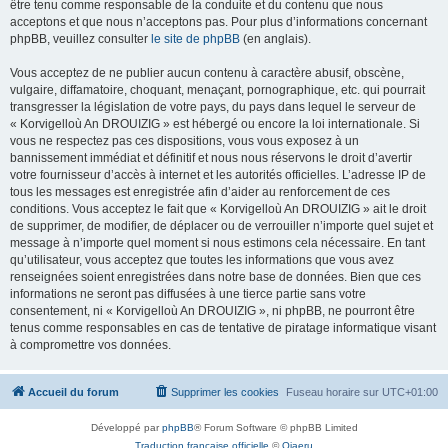
être tenu comme responsable de la conduite et du contenu que nous
acceptons et que nous n’acceptons pas. Pour plus d’informations concernant
phpBB, veuillez consulter
le site de phpBB
(en anglais).
Vous acceptez de ne publier aucun contenu à caractère abusif, obscène,
vulgaire, diffamatoire, choquant, menaçant, pornographique, etc. qui pourrait
transgresser la législation de votre pays, du pays dans lequel le serveur de
« Korvigelloù An DROUIZIG » est hébergé ou encore la loi internationale. Si
vous ne respectez pas ces dispositions, vous vous exposez à un
bannissement immédiat et définitif et nous nous réservons le droit d’avertir
votre fournisseur d’accès à internet et les autorités officielles. L’adresse IP de
tous les messages est enregistrée afin d’aider au renforcement de ces
conditions. Vous acceptez le fait que « Korvigelloù An DROUIZIG » ait le droit
de supprimer, de modifier, de déplacer ou de verrouiller n’importe quel sujet et
message à n’importe quel moment si nous estimons cela nécessaire. En tant
qu’utilisateur, vous acceptez que toutes les informations que vous avez
renseignées soient enregistrées dans notre base de données. Bien que ces
informations ne seront pas diffusées à une tierce partie sans votre
consentement, ni « Korvigelloù An DROUIZIG », ni phpBB, ne pourront être
tenus comme responsables en cas de tentative de piratage informatique visant
à compromettre vos données.
Accueil du forum
Supprimer les cookies
Fuseau horaire sur
UTC+01:00
Développé par
phpBB
® Forum Software © phpBB Limited
Traduction française officielle
©
Qiaeru