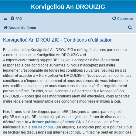
Korvigelloù An DROUIZIG
FAQ
Connexion
R
Accueil du forum
e
Korvigelloù An DROUIZIG - Conditions d’utilisation
c
h
En accédant à « Korvigelloù An DROUIZIG » (désigné ci-après par « nous »,
« notre », « nos », « Korvigelloù An DROUIZIG » et
e
« https://www.drouizig.org/phpBB3 »), vous acceptez d’être légalement
r
responsable des conditions suivantes. Si vous n’acceptez pas d’être
légalement responsable de toutes les conditions suivantes, veuillez ne pas
c
utiliser et accéder à « Korvigelloù An DROUIZIG ». Nous pouvons modifier ces
h
conditions à n’importe quel moment et nous essaierons de vous informer de
ces modifications, bien que nous vous conseillons de vérifier régulièrement
e
par vous-même. En effet, si vous continuez à participer à « Korvigelloù An
r
DROUIZIG » après que des modifications aient été effectuées, vous acceptez
d’être légalement responsable des conditions modifiées et mises à jour.
Nos forums sont développés par phpBB (désignés ci-après par « logiciel
phpBB » et « phpBB Limited ») qui est un logiciel de forum de discussions
déclaré sous la «
licence publique générale GNU 2.0
» et qui peut être
téléchargé sur
le site de phpBB
(en anglais). Le logiciel phpBB a pour seul but
de faciliter les discussions sur internet et phpBB Limited ne peut en aucun cas