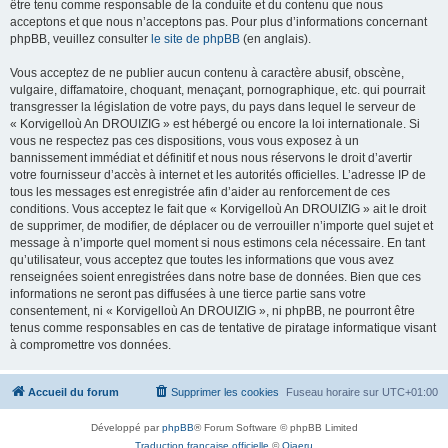
être tenu comme responsable de la conduite et du contenu que nous
acceptons et que nous n’acceptons pas. Pour plus d’informations concernant
phpBB, veuillez consulter
le site de phpBB
(en anglais).
Vous acceptez de ne publier aucun contenu à caractère abusif, obscène,
vulgaire, diffamatoire, choquant, menaçant, pornographique, etc. qui pourrait
transgresser la législation de votre pays, du pays dans lequel le serveur de
« Korvigelloù An DROUIZIG » est hébergé ou encore la loi internationale. Si
vous ne respectez pas ces dispositions, vous vous exposez à un
bannissement immédiat et définitif et nous nous réservons le droit d’avertir
votre fournisseur d’accès à internet et les autorités officielles. L’adresse IP de
tous les messages est enregistrée afin d’aider au renforcement de ces
conditions. Vous acceptez le fait que « Korvigelloù An DROUIZIG » ait le droit
de supprimer, de modifier, de déplacer ou de verrouiller n’importe quel sujet et
message à n’importe quel moment si nous estimons cela nécessaire. En tant
qu’utilisateur, vous acceptez que toutes les informations que vous avez
renseignées soient enregistrées dans notre base de données. Bien que ces
informations ne seront pas diffusées à une tierce partie sans votre
consentement, ni « Korvigelloù An DROUIZIG », ni phpBB, ne pourront être
tenus comme responsables en cas de tentative de piratage informatique visant
à compromettre vos données.
Accueil du forum
Supprimer les cookies
Fuseau horaire sur
UTC+01:00
Développé par
phpBB
® Forum Software © phpBB Limited
Traduction française officielle
©
Qiaeru