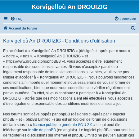
Korvigelloù An DROUIZIG
FAQ
Connexion
R
Accueil du forum
e
Korvigelloù An DROUIZIG - Conditions d’utilisation
c
h
En accédant à « Korvigelloù An DROUIZIG » (désigné ci-après par « nous »,
« notre », « nos », « Korvigelloù An DROUIZIG » et
e
« https://www.drouizig.org/phpBB3 »), vous acceptez d’être légalement
r
responsable des conditions suivantes. Si vous n’acceptez pas d’être
légalement responsable de toutes les conditions suivantes, veuillez ne pas
c
utiliser et accéder à « Korvigelloù An DROUIZIG ». Nous pouvons modifier ces
h
conditions à n’importe quel moment et nous essaierons de vous informer de
ces modifications, bien que nous vous conseillons de vérifier régulièrement
e
par vous-même. En effet, si vous continuez à participer à « Korvigelloù An
r
DROUIZIG » après que des modifications aient été effectuées, vous acceptez
d’être légalement responsable des conditions modifiées et mises à jour.
Nos forums sont développés par phpBB (désignés ci-après par « logiciel
phpBB » et « phpBB Limited ») qui est un logiciel de forum de discussions
déclaré sous la «
licence publique générale GNU 2.0
» et qui peut être
téléchargé sur
le site de phpBB
(en anglais). Le logiciel phpBB a pour seul but
de faciliter les discussions sur internet et phpBB Limited ne peut en aucun cas