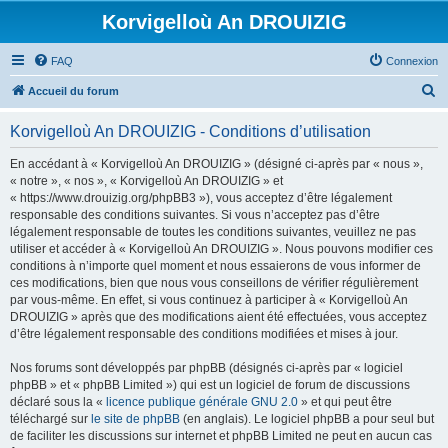
Korvigelloù An DROUIZIG
FAQ
Connexion
R
Accueil du forum
e
Korvigelloù An DROUIZIG - Conditions d’utilisation
c
h
En accédant à « Korvigelloù An DROUIZIG » (désigné ci-après par « nous »,
« notre », « nos », « Korvigelloù An DROUIZIG » et
e
« https://www.drouizig.org/phpBB3 »), vous acceptez d’être légalement
r
responsable des conditions suivantes. Si vous n’acceptez pas d’être
légalement responsable de toutes les conditions suivantes, veuillez ne pas
c
utiliser et accéder à « Korvigelloù An DROUIZIG ». Nous pouvons modifier ces
h
conditions à n’importe quel moment et nous essaierons de vous informer de
ces modifications, bien que nous vous conseillons de vérifier régulièrement
e
par vous-même. En effet, si vous continuez à participer à « Korvigelloù An
r
DROUIZIG » après que des modifications aient été effectuées, vous acceptez
d’être légalement responsable des conditions modifiées et mises à jour.
Nos forums sont développés par phpBB (désignés ci-après par « logiciel
phpBB » et « phpBB Limited ») qui est un logiciel de forum de discussions
déclaré sous la «
licence publique générale GNU 2.0
» et qui peut être
téléchargé sur
le site de phpBB
(en anglais). Le logiciel phpBB a pour seul but
de faciliter les discussions sur internet et phpBB Limited ne peut en aucun cas