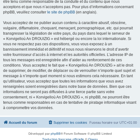
être tenu comme responsable de la conduite et du contenu que nous
acceptons et que nous n’acceptons pas. Pour plus d’informations concernant
phpBB, veuillez consulter
le site de phpBB
(en anglais).
Vous acceptez de ne publier aucun contenu à caractère abusif, obscène,
vulgaire, diffamatoire, choquant, menaçant, pornographique, etc. qui pourrait
transgresser la législation de votre pays, du pays dans lequel le serveur de
« Korvigelloù An DROUIZIG » est hébergé ou encore la loi internationale. Si
vous ne respectez pas ces dispositions, vous vous exposez à un
bannissement immédiat et définitif et nous nous réservons le droit d’avertir
votre fournisseur d’accès à internet et les autorités officielles. L’adresse IP de
tous les messages est enregistrée afin d’aider au renforcement de ces
conditions. Vous acceptez le fait que « Korvigelloù An DROUIZIG » ait le droit
de supprimer, de modifier, de déplacer ou de verrouiller n’importe quel sujet et
message à n’importe quel moment si nous estimons cela nécessaire. En tant
qu’utilisateur, vous acceptez que toutes les informations que vous avez
renseignées soient enregistrées dans notre base de données. Bien que ces
informations ne seront pas diffusées à une tierce partie sans votre
consentement, ni « Korvigelloù An DROUIZIG », ni phpBB, ne pourront être
tenus comme responsables en cas de tentative de piratage informatique visant
à compromettre vos données.
Accueil du forum
Supprimer les cookies
Fuseau horaire sur
UTC+01:00
Développé par
phpBB
® Forum Software © phpBB Limited
Traduction française officielle
©
Qiaeru