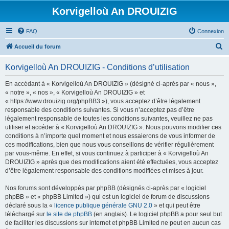
Korvigelloù An DROUIZIG
FAQ
Connexion
R
Accueil du forum
e
Korvigelloù An DROUIZIG - Conditions d’utilisation
c
h
En accédant à « Korvigelloù An DROUIZIG » (désigné ci-après par « nous »,
« notre », « nos », « Korvigelloù An DROUIZIG » et
e
« https://www.drouizig.org/phpBB3 »), vous acceptez d’être légalement
r
responsable des conditions suivantes. Si vous n’acceptez pas d’être
légalement responsable de toutes les conditions suivantes, veuillez ne pas
c
utiliser et accéder à « Korvigelloù An DROUIZIG ». Nous pouvons modifier ces
h
conditions à n’importe quel moment et nous essaierons de vous informer de
ces modifications, bien que nous vous conseillons de vérifier régulièrement
e
par vous-même. En effet, si vous continuez à participer à « Korvigelloù An
r
DROUIZIG » après que des modifications aient été effectuées, vous acceptez
d’être légalement responsable des conditions modifiées et mises à jour.
Nos forums sont développés par phpBB (désignés ci-après par « logiciel
phpBB » et « phpBB Limited ») qui est un logiciel de forum de discussions
déclaré sous la «
licence publique générale GNU 2.0
» et qui peut être
téléchargé sur
le site de phpBB
(en anglais). Le logiciel phpBB a pour seul but
de faciliter les discussions sur internet et phpBB Limited ne peut en aucun cas