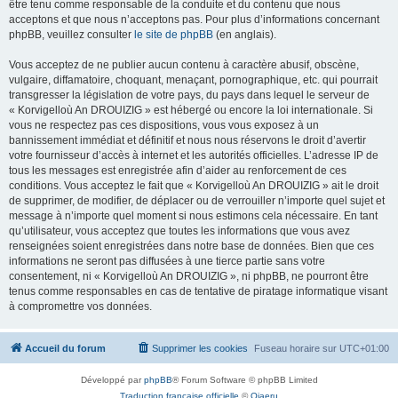
être tenu comme responsable de la conduite et du contenu que nous
acceptons et que nous n’acceptons pas. Pour plus d’informations concernant
phpBB, veuillez consulter
le site de phpBB
(en anglais).
Vous acceptez de ne publier aucun contenu à caractère abusif, obscène,
vulgaire, diffamatoire, choquant, menaçant, pornographique, etc. qui pourrait
transgresser la législation de votre pays, du pays dans lequel le serveur de
« Korvigelloù An DROUIZIG » est hébergé ou encore la loi internationale. Si
vous ne respectez pas ces dispositions, vous vous exposez à un
bannissement immédiat et définitif et nous nous réservons le droit d’avertir
votre fournisseur d’accès à internet et les autorités officielles. L’adresse IP de
tous les messages est enregistrée afin d’aider au renforcement de ces
conditions. Vous acceptez le fait que « Korvigelloù An DROUIZIG » ait le droit
de supprimer, de modifier, de déplacer ou de verrouiller n’importe quel sujet et
message à n’importe quel moment si nous estimons cela nécessaire. En tant
qu’utilisateur, vous acceptez que toutes les informations que vous avez
renseignées soient enregistrées dans notre base de données. Bien que ces
informations ne seront pas diffusées à une tierce partie sans votre
consentement, ni « Korvigelloù An DROUIZIG », ni phpBB, ne pourront être
tenus comme responsables en cas de tentative de piratage informatique visant
à compromettre vos données.
Accueil du forum
Supprimer les cookies
Fuseau horaire sur
UTC+01:00
Développé par
phpBB
® Forum Software © phpBB Limited
Traduction française officielle
©
Qiaeru