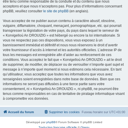
être tenu comme responsable de la conduite et du contenu que nous
acceptons et que nous n’acceptons pas. Pour plus d’informations concernant
phpBB, veuillez consulter
le site de phpBB
(en anglais).
Vous acceptez de ne publier aucun contenu à caractère abusif, obscène,
vulgaire, diffamatoire, choquant, menaçant, pornographique, etc. qui pourrait
transgresser la législation de votre pays, du pays dans lequel le serveur de
« Korvigelloù An DROUIZIG » est hébergé ou encore la loi internationale. Si
vous ne respectez pas ces dispositions, vous vous exposez à un
bannissement immédiat et définitif et nous nous réservons le droit d’avertir
votre fournisseur d’accès à internet et les autorités officielles. L’adresse IP de
tous les messages est enregistrée afin d’aider au renforcement de ces
conditions. Vous acceptez le fait que « Korvigelloù An DROUIZIG » ait le droit
de supprimer, de modifier, de déplacer ou de verrouiller n’importe quel sujet et
message à n’importe quel moment si nous estimons cela nécessaire. En tant
qu’utilisateur, vous acceptez que toutes les informations que vous avez
renseignées soient enregistrées dans notre base de données. Bien que ces
informations ne seront pas diffusées à une tierce partie sans votre
consentement, ni « Korvigelloù An DROUIZIG », ni phpBB, ne pourront être
tenus comme responsables en cas de tentative de piratage informatique visant
à compromettre vos données.
Accueil du forum
Supprimer les cookies
Fuseau horaire sur
UTC+01:00
Développé par
phpBB
® Forum Software © phpBB Limited
Traduction française officielle
©
Qiaeru