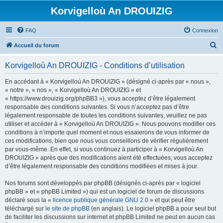
Korvigelloù An DROUIZIG
FAQ
Connexion
R
Accueil du forum
e
Korvigelloù An DROUIZIG - Conditions d’utilisation
c
h
En accédant à « Korvigelloù An DROUIZIG » (désigné ci-après par « nous »,
« notre », « nos », « Korvigelloù An DROUIZIG » et
e
« https://www.drouizig.org/phpBB3 »), vous acceptez d’être légalement
r
responsable des conditions suivantes. Si vous n’acceptez pas d’être
légalement responsable de toutes les conditions suivantes, veuillez ne pas
c
utiliser et accéder à « Korvigelloù An DROUIZIG ». Nous pouvons modifier ces
h
conditions à n’importe quel moment et nous essaierons de vous informer de
ces modifications, bien que nous vous conseillons de vérifier régulièrement
e
par vous-même. En effet, si vous continuez à participer à « Korvigelloù An
r
DROUIZIG » après que des modifications aient été effectuées, vous acceptez
d’être légalement responsable des conditions modifiées et mises à jour.
Nos forums sont développés par phpBB (désignés ci-après par « logiciel
phpBB » et « phpBB Limited ») qui est un logiciel de forum de discussions
déclaré sous la «
licence publique générale GNU 2.0
» et qui peut être
téléchargé sur
le site de phpBB
(en anglais). Le logiciel phpBB a pour seul but
de faciliter les discussions sur internet et phpBB Limited ne peut en aucun cas