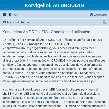
Korvigelloù An DROUIZIG
FAQ
Connexion
R
Accueil du forum
e
Korvigelloù An DROUIZIG - Conditions d’utilisation
c
h
En accédant à « Korvigelloù An DROUIZIG » (désigné ci-après par « nous »,
« notre », « nos », « Korvigelloù An DROUIZIG » et
e
« https://www.drouizig.org/phpBB3 »), vous acceptez d’être légalement
r
responsable des conditions suivantes. Si vous n’acceptez pas d’être
légalement responsable de toutes les conditions suivantes, veuillez ne pas
c
utiliser et accéder à « Korvigelloù An DROUIZIG ». Nous pouvons modifier ces
h
conditions à n’importe quel moment et nous essaierons de vous informer de
ces modifications, bien que nous vous conseillons de vérifier régulièrement
e
par vous-même. En effet, si vous continuez à participer à « Korvigelloù An
r
DROUIZIG » après que des modifications aient été effectuées, vous acceptez
d’être légalement responsable des conditions modifiées et mises à jour.
Nos forums sont développés par phpBB (désignés ci-après par « logiciel
phpBB » et « phpBB Limited ») qui est un logiciel de forum de discussions
déclaré sous la «
licence publique générale GNU 2.0
» et qui peut être
téléchargé sur
le site de phpBB
(en anglais). Le logiciel phpBB a pour seul but
de faciliter les discussions sur internet et phpBB Limited ne peut en aucun cas