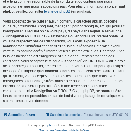
être tenu comme responsable de la conduite et du contenu que nous
acceptons et que nous n’acceptons pas. Pour plus d’informations concernant
phpBB, veuillez consulter
le site de phpBB
(en anglais).
Vous acceptez de ne publier aucun contenu à caractère abusif, obscène,
vulgaire, diffamatoire, choquant, menaçant, pornographique, etc. qui pourrait
transgresser la législation de votre pays, du pays dans lequel le serveur de
« Korvigelloù An DROUIZIG » est hébergé ou encore la loi internationale. Si
vous ne respectez pas ces dispositions, vous vous exposez à un
bannissement immédiat et définitif et nous nous réservons le droit d’avertir
votre fournisseur d’accès à internet et les autorités officielles. L’adresse IP de
tous les messages est enregistrée afin d’aider au renforcement de ces
conditions. Vous acceptez le fait que « Korvigelloù An DROUIZIG » ait le droit
de supprimer, de modifier, de déplacer ou de verrouiller n’importe quel sujet et
message à n’importe quel moment si nous estimons cela nécessaire. En tant
qu’utilisateur, vous acceptez que toutes les informations que vous avez
renseignées soient enregistrées dans notre base de données. Bien que ces
informations ne seront pas diffusées à une tierce partie sans votre
consentement, ni « Korvigelloù An DROUIZIG », ni phpBB, ne pourront être
tenus comme responsables en cas de tentative de piratage informatique visant
à compromettre vos données.
Accueil du forum
Supprimer les cookies
Fuseau horaire sur
UTC+01:00
Développé par
phpBB
® Forum Software © phpBB Limited
Traduction française officielle
©
Qiaeru