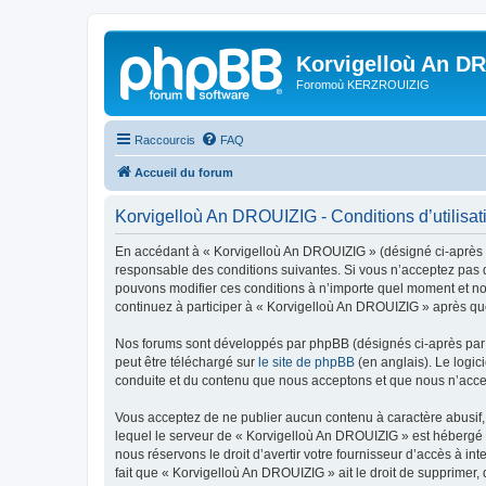
Korvigelloù An D
Foromoù KERZROUIZIG
Raccourcis
FAQ
Accueil du forum
Korvigelloù An DROUIZIG - Conditions d’utilisat
En accédant à « Korvigelloù An DROUIZIG » (désigné ci-après p
responsable des conditions suivantes. Si vous n’acceptez pas d
pouvons modifier ces conditions à n’importe quel moment et no
continuez à participer à « Korvigelloù An DROUIZIG » après que
Nos forums sont développés par phpBB (désignés ci-après par «
peut être téléchargé sur
le site de phpBB
(en anglais). Le logic
conduite et du contenu que nous acceptons et que nous n’acce
Vous acceptez de ne publier aucun contenu à caractère abusif, 
lequel le serveur de « Korvigelloù An DROUIZIG » est hébergé o
nous réservons le droit d’avertir votre fournisseur d’accès à int
fait que « Korvigelloù An DROUIZIG » ait le droit de supprimer,