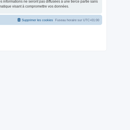
 informations ne seront pas diffusées à une tierce partie sans
rmatique visant à compromettre vos données.
Supprimer les cookies
Fuseau horaire sur
UTC+01:00