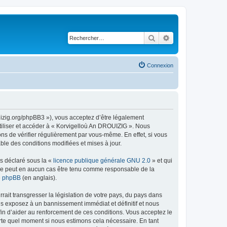
Rechercher
Recherche avancé
Connexion
uizig.org/phpBB3 »), vous acceptez d’être légalement
tiliser et accéder à « Korvigelloù An DROUIZIG ». Nous
s de vérifier régulièrement par vous-même. En effet, si vous
le des conditions modifiées et mises à jour.
ns déclaré sous la «
licence publique générale GNU 2.0
» et qui
ed ne peut en aucun cas être tenu comme responsable de la
de phpBB
(en anglais).
ait transgresser la législation de votre pays, du pays dans
us exposez à un bannissement immédiat et définitif et nous
 afin d’aider au renforcement de ces conditions. Vous acceptez le
orte quel moment si nous estimons cela nécessaire. En tant