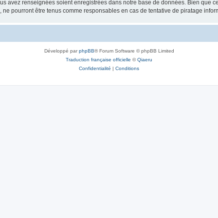
vous avez renseignées soient enregistrées dans notre base de données. Bien que ces
, ne pourront être tenus comme responsables en cas de tentative de piratage info
Développé par
phpBB
® Forum Software © phpBB Limited
Traduction française officielle
©
Qiaeru
Confidentialité
|
Conditions