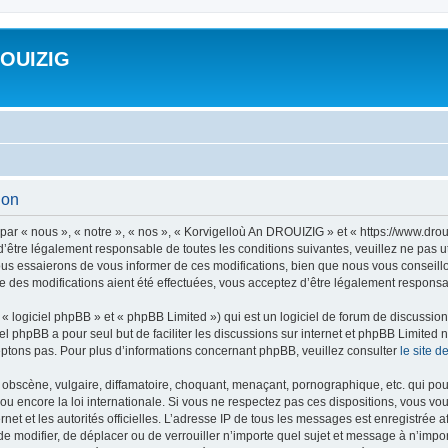
ROUIZIG
ion
ar « nous », « notre », « nos », « Korvigelloù An DROUIZIG » et « https://www.dro
’être légalement responsable de toutes les conditions suivantes, veuillez ne pas u
us essaierons de vous informer de ces modifications, bien que nous vous conseillon
 des modifications aient été effectuées, vous acceptez d’être légalement responsab
 logiciel phpBB » et « phpBB Limited ») qui est un logiciel de forum de discussio
iel phpBB a pour seul but de faciliter les discussions sur internet et phpBB Limit
ptons pas. Pour plus d’informations concernant phpBB, veuillez consulter
le site 
obscène, vulgaire, diffamatoire, choquant, menaçant, pornographique, etc. qui pourr
u encore la loi internationale. Si vous ne respectez pas ces dispositions, vous vo
ernet et les autorités officielles. L’adresse IP de tous les messages est enregistrée
 de modifier, de déplacer ou de verrouiller n’importe quel sujet et message à n’imp