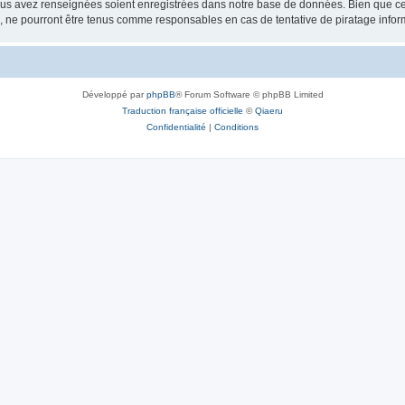
vous avez renseignées soient enregistrées dans notre base de données. Bien que ces
, ne pourront être tenus comme responsables en cas de tentative de piratage info
Développé par
phpBB
® Forum Software © phpBB Limited
Traduction française officielle
©
Qiaeru
Confidentialité
|
Conditions