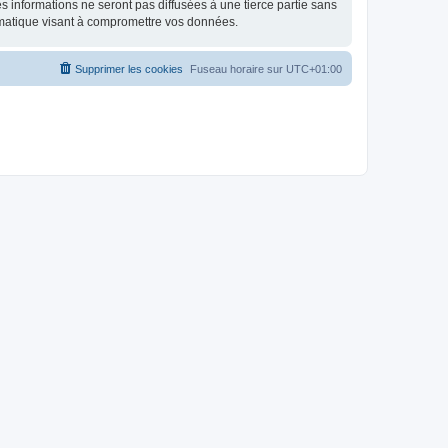
 informations ne seront pas diffusées à une tierce partie sans
rmatique visant à compromettre vos données.
Supprimer les cookies
Fuseau horaire sur
UTC+01:00