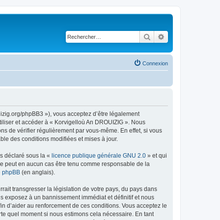
Rechercher
Recherche avancé
Connexion
uizig.org/phpBB3 »), vous acceptez d’être légalement
tiliser et accéder à « Korvigelloù An DROUIZIG ». Nous
s de vérifier régulièrement par vous-même. En effet, si vous
le des conditions modifiées et mises à jour.
ns déclaré sous la «
licence publique générale GNU 2.0
» et qui
ed ne peut en aucun cas être tenu comme responsable de la
de phpBB
(en anglais).
ait transgresser la législation de votre pays, du pays dans
us exposez à un bannissement immédiat et définitif et nous
 afin d’aider au renforcement de ces conditions. Vous acceptez le
orte quel moment si nous estimons cela nécessaire. En tant