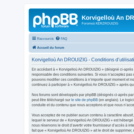
Korvigelloù An D
Foromoù KERZROUIZIG
Raccourcis
FAQ
Accueil du forum
Korvigelloù An DROUIZIG - Conditions d’utilisat
En accédant à « Korvigelloù An DROUIZIG » (désigné ci-après p
responsable des conditions suivantes. Si vous n’acceptez pas d
pouvons modifier ces conditions à n’importe quel moment et no
continuez à participer à « Korvigelloù An DROUIZIG » après que
Nos forums sont développés par phpBB (désignés ci-après par «
peut être téléchargé sur
le site de phpBB
(en anglais). Le logic
conduite et du contenu que nous acceptons et que nous n’acce
Vous acceptez de ne publier aucun contenu à caractère abusif, 
lequel le serveur de « Korvigelloù An DROUIZIG » est hébergé o
nous réservons le droit d’avertir votre fournisseur d’accès à int
fait que « Korvigelloù An DROUIZIG » ait le droit de supprimer,