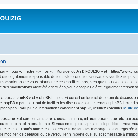
ROUIZIG
ion
ar « nous », « notre », « nos », « Korvigelloù An DROUIZIG » et « https://www.dro
’être légalement responsable de toutes les conditions suivantes, veuillez ne pas u
us essaierons de vous informer de ces modifications, bien que nous vous conseillon
 des modifications aient été effectuées, vous acceptez d’être légalement responsab
 logiciel phpBB » et « phpBB Limited ») qui est un logiciel de forum de discussio
iel phpBB a pour seul but de faciliter les discussions sur internet et phpBB Limit
ptons pas. Pour plus d’informations concernant phpBB, veuillez consulter
le site 
obscène, vulgaire, diffamatoire, choquant, menaçant, pornographique, etc. qui pourr
u encore la loi internationale. Si vous ne respectez pas ces dispositions, vous vo
ernet et les autorités officielles. L’adresse IP de tous les messages est enregistrée
 de modifier, de déplacer ou de verrouiller n’importe quel sujet et message à n’imp