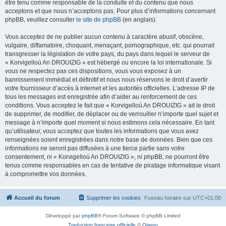
être tenu comme responsable de la conduite et du contenu que nous
acceptons et que nous n’acceptons pas. Pour plus d’informations concernant
phpBB, veuillez consulter
le site de phpBB
(en anglais).
Vous acceptez de ne publier aucun contenu à caractère abusif, obscène,
vulgaire, diffamatoire, choquant, menaçant, pornographique, etc. qui pourrait
transgresser la législation de votre pays, du pays dans lequel le serveur de
« Korvigelloù An DROUIZIG » est hébergé ou encore la loi internationale. Si
vous ne respectez pas ces dispositions, vous vous exposez à un
bannissement immédiat et définitif et nous nous réservons le droit d’avertir
votre fournisseur d’accès à internet et les autorités officielles. L’adresse IP de
tous les messages est enregistrée afin d’aider au renforcement de ces
conditions. Vous acceptez le fait que « Korvigelloù An DROUIZIG » ait le droit
de supprimer, de modifier, de déplacer ou de verrouiller n’importe quel sujet et
message à n’importe quel moment si nous estimons cela nécessaire. En tant
qu’utilisateur, vous acceptez que toutes les informations que vous avez
renseignées soient enregistrées dans notre base de données. Bien que ces
informations ne seront pas diffusées à une tierce partie sans votre
consentement, ni « Korvigelloù An DROUIZIG », ni phpBB, ne pourront être
tenus comme responsables en cas de tentative de piratage informatique visant
à compromettre vos données.
Accueil du forum
Supprimer les cookies
Fuseau horaire sur
UTC+01:00
Développé par
phpBB
® Forum Software © phpBB Limited
Traduction française officielle
©
Qiaeru