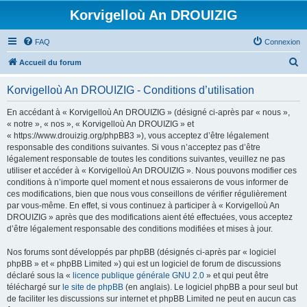
Korvigelloù An DROUIZIG
FAQ
Connexion
R
Accueil du forum
e
Korvigelloù An DROUIZIG - Conditions d’utilisation
c
h
En accédant à « Korvigelloù An DROUIZIG » (désigné ci-après par « nous »,
« notre », « nos », « Korvigelloù An DROUIZIG » et
e
« https://www.drouizig.org/phpBB3 »), vous acceptez d’être légalement
r
responsable des conditions suivantes. Si vous n’acceptez pas d’être
légalement responsable de toutes les conditions suivantes, veuillez ne pas
c
utiliser et accéder à « Korvigelloù An DROUIZIG ». Nous pouvons modifier ces
h
conditions à n’importe quel moment et nous essaierons de vous informer de
ces modifications, bien que nous vous conseillons de vérifier régulièrement
e
par vous-même. En effet, si vous continuez à participer à « Korvigelloù An
r
DROUIZIG » après que des modifications aient été effectuées, vous acceptez
d’être légalement responsable des conditions modifiées et mises à jour.
Nos forums sont développés par phpBB (désignés ci-après par « logiciel
phpBB » et « phpBB Limited ») qui est un logiciel de forum de discussions
déclaré sous la «
licence publique générale GNU 2.0
» et qui peut être
téléchargé sur
le site de phpBB
(en anglais). Le logiciel phpBB a pour seul but
de faciliter les discussions sur internet et phpBB Limited ne peut en aucun cas