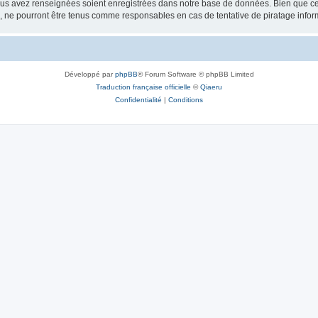
vous avez renseignées soient enregistrées dans notre base de données. Bien que ces
, ne pourront être tenus comme responsables en cas de tentative de piratage info
Développé par
phpBB
® Forum Software © phpBB Limited
Traduction française officielle
©
Qiaeru
Confidentialité
|
Conditions