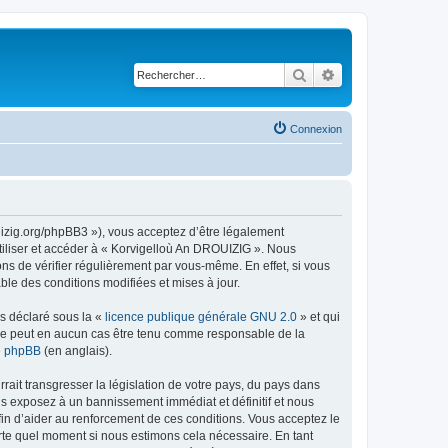
Rechercher
Recherche avancé
Connexion
uizig.org/phpBB3 »), vous acceptez d’être légalement
tiliser et accéder à « Korvigelloù An DROUIZIG ». Nous
s de vérifier régulièrement par vous-même. En effet, si vous
le des conditions modifiées et mises à jour.
ns déclaré sous la «
licence publique générale GNU 2.0
» et qui
ed ne peut en aucun cas être tenu comme responsable de la
de phpBB
(en anglais).
ait transgresser la législation de votre pays, du pays dans
us exposez à un bannissement immédiat et définitif et nous
 afin d’aider au renforcement de ces conditions. Vous acceptez le
orte quel moment si nous estimons cela nécessaire. En tant