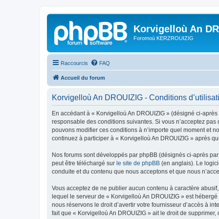
Korvigelloù An D
Foromoù KERZROUIZIG
Raccourcis
FAQ
Accueil du forum
Korvigelloù An DROUIZIG - Conditions d’utilisat
En accédant à « Korvigelloù An DROUIZIG » (désigné ci-après p
responsable des conditions suivantes. Si vous n’acceptez pas d
pouvons modifier ces conditions à n’importe quel moment et no
continuez à participer à « Korvigelloù An DROUIZIG » après que
Nos forums sont développés par phpBB (désignés ci-après par «
peut être téléchargé sur
le site de phpBB
(en anglais). Le logic
conduite et du contenu que nous acceptons et que nous n’acce
Vous acceptez de ne publier aucun contenu à caractère abusif, 
lequel le serveur de « Korvigelloù An DROUIZIG » est hébergé o
nous réservons le droit d’avertir votre fournisseur d’accès à int
fait que « Korvigelloù An DROUIZIG » ait le droit de supprimer,