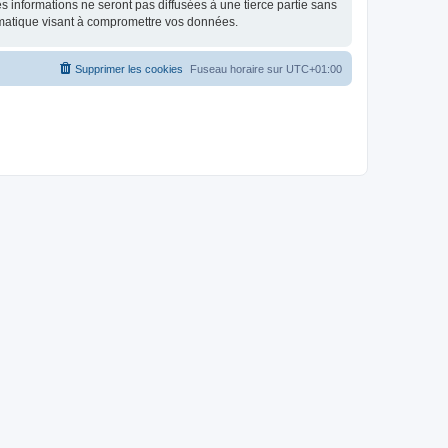
 informations ne seront pas diffusées à une tierce partie sans
rmatique visant à compromettre vos données.
Supprimer les cookies
Fuseau horaire sur
UTC+01:00