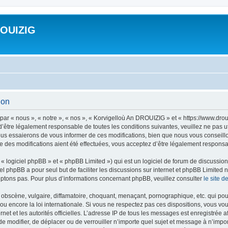
ROUIZIG
ion
ar « nous », « notre », « nos », « Korvigelloù An DROUIZIG » et « https://www.dro
’être légalement responsable de toutes les conditions suivantes, veuillez ne pas u
us essaierons de vous informer de ces modifications, bien que nous vous conseillon
 des modifications aient été effectuées, vous acceptez d’être légalement responsab
 logiciel phpBB » et « phpBB Limited ») qui est un logiciel de forum de discussio
iel phpBB a pour seul but de faciliter les discussions sur internet et phpBB Limit
ptons pas. Pour plus d’informations concernant phpBB, veuillez consulter
le site 
obscène, vulgaire, diffamatoire, choquant, menaçant, pornographique, etc. qui pourr
u encore la loi internationale. Si vous ne respectez pas ces dispositions, vous vo
ernet et les autorités officielles. L’adresse IP de tous les messages est enregistrée
 de modifier, de déplacer ou de verrouiller n’importe quel sujet et message à n’imp