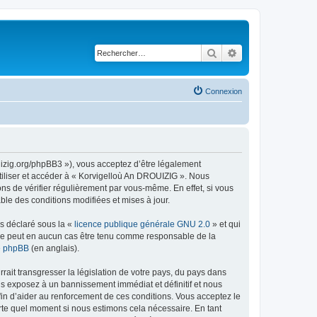
Rechercher
Recherche avancé
Connexion
uizig.org/phpBB3 »), vous acceptez d’être légalement
tiliser et accéder à « Korvigelloù An DROUIZIG ». Nous
s de vérifier régulièrement par vous-même. En effet, si vous
le des conditions modifiées et mises à jour.
ns déclaré sous la «
licence publique générale GNU 2.0
» et qui
ed ne peut en aucun cas être tenu comme responsable de la
de phpBB
(en anglais).
ait transgresser la législation de votre pays, du pays dans
us exposez à un bannissement immédiat et définitif et nous
 afin d’aider au renforcement de ces conditions. Vous acceptez le
orte quel moment si nous estimons cela nécessaire. En tant