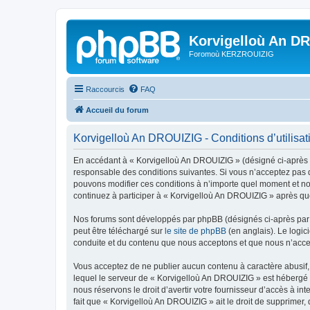
Korvigelloù An D
Foromoù KERZROUIZIG
Raccourcis
FAQ
Accueil du forum
Korvigelloù An DROUIZIG - Conditions d’utilisat
En accédant à « Korvigelloù An DROUIZIG » (désigné ci-après p
responsable des conditions suivantes. Si vous n’acceptez pas d
pouvons modifier ces conditions à n’importe quel moment et no
continuez à participer à « Korvigelloù An DROUIZIG » après que
Nos forums sont développés par phpBB (désignés ci-après par «
peut être téléchargé sur
le site de phpBB
(en anglais). Le logic
conduite et du contenu que nous acceptons et que nous n’acce
Vous acceptez de ne publier aucun contenu à caractère abusif, 
lequel le serveur de « Korvigelloù An DROUIZIG » est hébergé o
nous réservons le droit d’avertir votre fournisseur d’accès à int
fait que « Korvigelloù An DROUIZIG » ait le droit de supprimer,