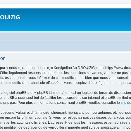
ROUIZIG
ion
ar « nous », « notre », « nos », « Korvigelloù An DROUIZIG » et « https://www.dro
’être légalement responsable de toutes les conditions suivantes, veuillez ne pas u
us essaierons de vous informer de ces modifications, bien que nous vous conseillon
 des modifications aient été effectuées, vous acceptez d’être légalement responsab
 logiciel phpBB » et « phpBB Limited ») qui est un logiciel de forum de discussio
iel phpBB a pour seul but de faciliter les discussions sur internet et phpBB Limit
ptons pas. Pour plus d’informations concernant phpBB, veuillez consulter
le site 
obscène, vulgaire, diffamatoire, choquant, menaçant, pornographique, etc. qui pourr
u encore la loi internationale. Si vous ne respectez pas ces dispositions, vous vo
ernet et les autorités officielles. L’adresse IP de tous les messages est enregistrée
 de modifier, de déplacer ou de verrouiller n’importe quel sujet et message à n’imp