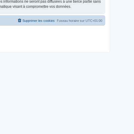
 informations ne seront pas diffusées à une tierce partie sans
rmatique visant à compromettre vos données.
Supprimer les cookies
Fuseau horaire sur
UTC+01:00