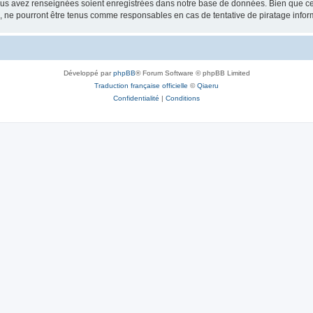
vous avez renseignées soient enregistrées dans notre base de données. Bien que ces
, ne pourront être tenus comme responsables en cas de tentative de piratage info
Développé par
phpBB
® Forum Software © phpBB Limited
Traduction française officielle
©
Qiaeru
Confidentialité
|
Conditions