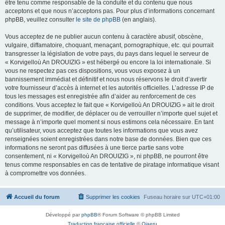
être tenu comme responsable de la conduite et du contenu que nous
acceptons et que nous n’acceptons pas. Pour plus d’informations concernant
phpBB, veuillez consulter
le site de phpBB
(en anglais).
Vous acceptez de ne publier aucun contenu à caractère abusif, obscène,
vulgaire, diffamatoire, choquant, menaçant, pornographique, etc. qui pourrait
transgresser la législation de votre pays, du pays dans lequel le serveur de
« Korvigelloù An DROUIZIG » est hébergé ou encore la loi internationale. Si
vous ne respectez pas ces dispositions, vous vous exposez à un
bannissement immédiat et définitif et nous nous réservons le droit d’avertir
votre fournisseur d’accès à internet et les autorités officielles. L’adresse IP de
tous les messages est enregistrée afin d’aider au renforcement de ces
conditions. Vous acceptez le fait que « Korvigelloù An DROUIZIG » ait le droit
de supprimer, de modifier, de déplacer ou de verrouiller n’importe quel sujet et
message à n’importe quel moment si nous estimons cela nécessaire. En tant
qu’utilisateur, vous acceptez que toutes les informations que vous avez
renseignées soient enregistrées dans notre base de données. Bien que ces
informations ne seront pas diffusées à une tierce partie sans votre
consentement, ni « Korvigelloù An DROUIZIG », ni phpBB, ne pourront être
tenus comme responsables en cas de tentative de piratage informatique visant
à compromettre vos données.
Accueil du forum
Supprimer les cookies
Fuseau horaire sur
UTC+01:00
Développé par
phpBB
® Forum Software © phpBB Limited
Traduction française officielle
©
Qiaeru