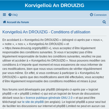
Korvigelloù An DROUIZIG
FAQ
Connexion
R
Accueil du forum
e
Korvigelloù An DROUIZIG - Conditions d’utilisation
c
h
En accédant à « Korvigelloù An DROUIZIG » (désigné ci-après par « nous »,
« notre », « nos », « Korvigelloù An DROUIZIG » et
e
« https://www.drouizig.org/phpBB3 »), vous acceptez d’être légalement
r
responsable des conditions suivantes. Si vous n’acceptez pas d’être
légalement responsable de toutes les conditions suivantes, veuillez ne pas
c
utiliser et accéder à « Korvigelloù An DROUIZIG ». Nous pouvons modifier ces
h
conditions à n’importe quel moment et nous essaierons de vous informer de
ces modifications, bien que nous vous conseillons de vérifier régulièrement
e
par vous-même. En effet, si vous continuez à participer à « Korvigelloù An
r
DROUIZIG » après que des modifications aient été effectuées, vous acceptez
d’être légalement responsable des conditions modifiées et mises à jour.
Nos forums sont développés par phpBB (désignés ci-après par « logiciel
phpBB » et « phpBB Limited ») qui est un logiciel de forum de discussions
déclaré sous la «
licence publique générale GNU 2.0
» et qui peut être
téléchargé sur
le site de phpBB
(en anglais). Le logiciel phpBB a pour seul but
de faciliter les discussions sur internet et phpBB Limited ne peut en aucun cas