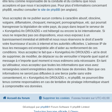
être tenu comme responsable de la conduite et du contenu que nous
acceptons et que nous n’acceptons pas. Pour plus d’informations concernant
phpBB, veuillez consulter
le site de phpBB
(en anglais).
Vous acceptez de ne publier aucun contenu à caractère abusif, obscène,
vulgaire, diffamatoire, choquant, menaçant, pornographique, etc. qui pourrait
transgresser la législation de votre pays, du pays dans lequel le serveur de
« Korvigelloù An DROUIZIG » est hébergé ou encore la loi internationale. Si
vous ne respectez pas ces dispositions, vous vous exposez à un
bannissement immédiat et définitif et nous nous réservons le droit d’avertir
votre fournisseur d’accès à internet et les autorités officielles. L’adresse IP de
tous les messages est enregistrée afin d’aider au renforcement de ces
conditions. Vous acceptez le fait que « Korvigelloù An DROUIZIG » ait le droit
de supprimer, de modifier, de déplacer ou de verrouiller n’importe quel sujet et
message à n’importe quel moment si nous estimons cela nécessaire. En tant
qu’utilisateur, vous acceptez que toutes les informations que vous avez
renseignées soient enregistrées dans notre base de données. Bien que ces
informations ne seront pas diffusées à une tierce partie sans votre
consentement, ni « Korvigelloù An DROUIZIG », ni phpBB, ne pourront être
tenus comme responsables en cas de tentative de piratage informatique visant
à compromettre vos données.
Accueil du forum
Supprimer les cookies
Fuseau horaire sur
UTC+01:00
Développé par
phpBB
® Forum Software © phpBB Limited
Traduction française officielle
©
Qiaeru