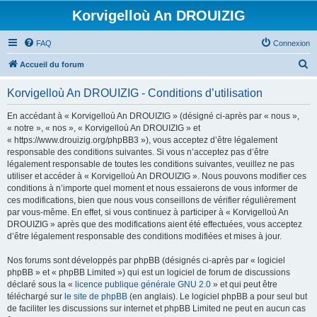
Korvigelloù An DROUIZIG
FAQ
Connexion
R
Accueil du forum
e
Korvigelloù An DROUIZIG - Conditions d’utilisation
c
h
En accédant à « Korvigelloù An DROUIZIG » (désigné ci-après par « nous »,
« notre », « nos », « Korvigelloù An DROUIZIG » et
e
« https://www.drouizig.org/phpBB3 »), vous acceptez d’être légalement
r
responsable des conditions suivantes. Si vous n’acceptez pas d’être
légalement responsable de toutes les conditions suivantes, veuillez ne pas
c
utiliser et accéder à « Korvigelloù An DROUIZIG ». Nous pouvons modifier ces
h
conditions à n’importe quel moment et nous essaierons de vous informer de
ces modifications, bien que nous vous conseillons de vérifier régulièrement
e
par vous-même. En effet, si vous continuez à participer à « Korvigelloù An
r
DROUIZIG » après que des modifications aient été effectuées, vous acceptez
d’être légalement responsable des conditions modifiées et mises à jour.
Nos forums sont développés par phpBB (désignés ci-après par « logiciel
phpBB » et « phpBB Limited ») qui est un logiciel de forum de discussions
déclaré sous la «
licence publique générale GNU 2.0
» et qui peut être
téléchargé sur
le site de phpBB
(en anglais). Le logiciel phpBB a pour seul but
de faciliter les discussions sur internet et phpBB Limited ne peut en aucun cas