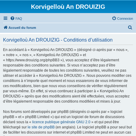
Korvigelloù An DROUIZIG
FAQ
Connexion
R
Accueil du forum
e
Korvigelloù An DROUIZIG - Conditions d’utilisation
c
h
En accédant à « Korvigelloù An DROUIZIG » (désigné ci-après par « nous »,
« notre », « nos », « Korvigelloù An DROUIZIG » et
e
« https://www.drouizig.org/phpBB3 »), vous acceptez d’être légalement
r
responsable des conditions suivantes. Si vous n’acceptez pas d’être
légalement responsable de toutes les conditions suivantes, veuillez ne pas
c
utiliser et accéder à « Korvigelloù An DROUIZIG ». Nous pouvons modifier ces
h
conditions à n’importe quel moment et nous essaierons de vous informer de
ces modifications, bien que nous vous conseillons de vérifier régulièrement
e
par vous-même. En effet, si vous continuez à participer à « Korvigelloù An
r
DROUIZIG » après que des modifications aient été effectuées, vous acceptez
d’être légalement responsable des conditions modifiées et mises à jour.
Nos forums sont développés par phpBB (désignés ci-après par « logiciel
phpBB » et « phpBB Limited ») qui est un logiciel de forum de discussions
déclaré sous la «
licence publique générale GNU 2.0
» et qui peut être
téléchargé sur
le site de phpBB
(en anglais). Le logiciel phpBB a pour seul but
de faciliter les discussions sur internet et phpBB Limited ne peut en aucun cas