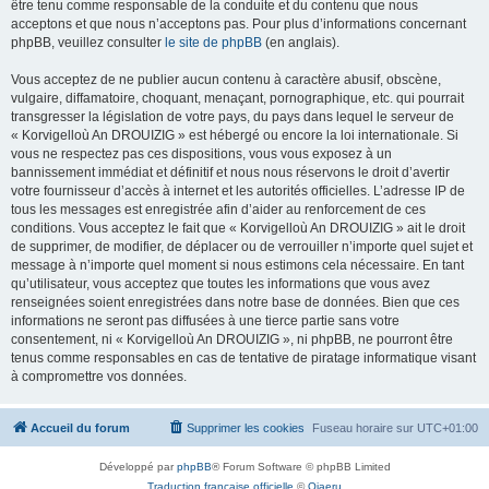
être tenu comme responsable de la conduite et du contenu que nous
acceptons et que nous n’acceptons pas. Pour plus d’informations concernant
phpBB, veuillez consulter
le site de phpBB
(en anglais).
Vous acceptez de ne publier aucun contenu à caractère abusif, obscène,
vulgaire, diffamatoire, choquant, menaçant, pornographique, etc. qui pourrait
transgresser la législation de votre pays, du pays dans lequel le serveur de
« Korvigelloù An DROUIZIG » est hébergé ou encore la loi internationale. Si
vous ne respectez pas ces dispositions, vous vous exposez à un
bannissement immédiat et définitif et nous nous réservons le droit d’avertir
votre fournisseur d’accès à internet et les autorités officielles. L’adresse IP de
tous les messages est enregistrée afin d’aider au renforcement de ces
conditions. Vous acceptez le fait que « Korvigelloù An DROUIZIG » ait le droit
de supprimer, de modifier, de déplacer ou de verrouiller n’importe quel sujet et
message à n’importe quel moment si nous estimons cela nécessaire. En tant
qu’utilisateur, vous acceptez que toutes les informations que vous avez
renseignées soient enregistrées dans notre base de données. Bien que ces
informations ne seront pas diffusées à une tierce partie sans votre
consentement, ni « Korvigelloù An DROUIZIG », ni phpBB, ne pourront être
tenus comme responsables en cas de tentative de piratage informatique visant
à compromettre vos données.
Accueil du forum
Supprimer les cookies
Fuseau horaire sur
UTC+01:00
Développé par
phpBB
® Forum Software © phpBB Limited
Traduction française officielle
©
Qiaeru