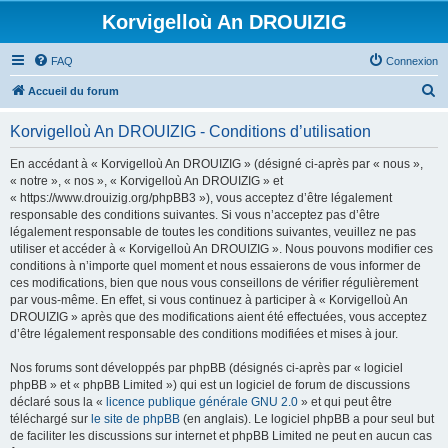
Korvigelloù An DROUIZIG
FAQ
Connexion
R
Accueil du forum
e
Korvigelloù An DROUIZIG - Conditions d’utilisation
c
h
En accédant à « Korvigelloù An DROUIZIG » (désigné ci-après par « nous »,
« notre », « nos », « Korvigelloù An DROUIZIG » et
e
« https://www.drouizig.org/phpBB3 »), vous acceptez d’être légalement
r
responsable des conditions suivantes. Si vous n’acceptez pas d’être
légalement responsable de toutes les conditions suivantes, veuillez ne pas
c
utiliser et accéder à « Korvigelloù An DROUIZIG ». Nous pouvons modifier ces
h
conditions à n’importe quel moment et nous essaierons de vous informer de
ces modifications, bien que nous vous conseillons de vérifier régulièrement
e
par vous-même. En effet, si vous continuez à participer à « Korvigelloù An
r
DROUIZIG » après que des modifications aient été effectuées, vous acceptez
d’être légalement responsable des conditions modifiées et mises à jour.
Nos forums sont développés par phpBB (désignés ci-après par « logiciel
phpBB » et « phpBB Limited ») qui est un logiciel de forum de discussions
déclaré sous la «
licence publique générale GNU 2.0
» et qui peut être
téléchargé sur
le site de phpBB
(en anglais). Le logiciel phpBB a pour seul but
de faciliter les discussions sur internet et phpBB Limited ne peut en aucun cas