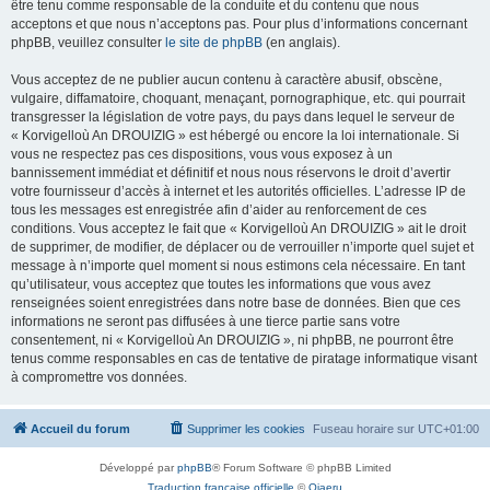
être tenu comme responsable de la conduite et du contenu que nous
acceptons et que nous n’acceptons pas. Pour plus d’informations concernant
phpBB, veuillez consulter
le site de phpBB
(en anglais).
Vous acceptez de ne publier aucun contenu à caractère abusif, obscène,
vulgaire, diffamatoire, choquant, menaçant, pornographique, etc. qui pourrait
transgresser la législation de votre pays, du pays dans lequel le serveur de
« Korvigelloù An DROUIZIG » est hébergé ou encore la loi internationale. Si
vous ne respectez pas ces dispositions, vous vous exposez à un
bannissement immédiat et définitif et nous nous réservons le droit d’avertir
votre fournisseur d’accès à internet et les autorités officielles. L’adresse IP de
tous les messages est enregistrée afin d’aider au renforcement de ces
conditions. Vous acceptez le fait que « Korvigelloù An DROUIZIG » ait le droit
de supprimer, de modifier, de déplacer ou de verrouiller n’importe quel sujet et
message à n’importe quel moment si nous estimons cela nécessaire. En tant
qu’utilisateur, vous acceptez que toutes les informations que vous avez
renseignées soient enregistrées dans notre base de données. Bien que ces
informations ne seront pas diffusées à une tierce partie sans votre
consentement, ni « Korvigelloù An DROUIZIG », ni phpBB, ne pourront être
tenus comme responsables en cas de tentative de piratage informatique visant
à compromettre vos données.
Accueil du forum
Supprimer les cookies
Fuseau horaire sur
UTC+01:00
Développé par
phpBB
® Forum Software © phpBB Limited
Traduction française officielle
©
Qiaeru