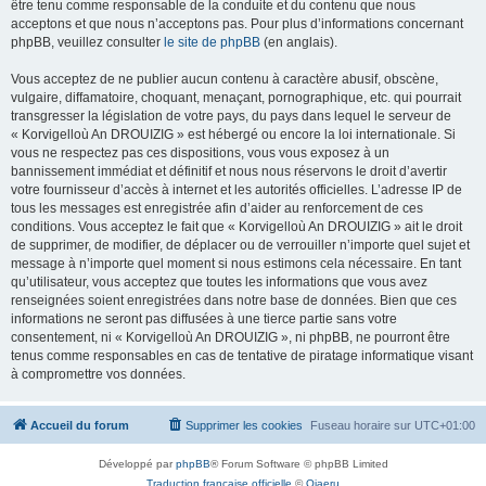
être tenu comme responsable de la conduite et du contenu que nous
acceptons et que nous n’acceptons pas. Pour plus d’informations concernant
phpBB, veuillez consulter
le site de phpBB
(en anglais).
Vous acceptez de ne publier aucun contenu à caractère abusif, obscène,
vulgaire, diffamatoire, choquant, menaçant, pornographique, etc. qui pourrait
transgresser la législation de votre pays, du pays dans lequel le serveur de
« Korvigelloù An DROUIZIG » est hébergé ou encore la loi internationale. Si
vous ne respectez pas ces dispositions, vous vous exposez à un
bannissement immédiat et définitif et nous nous réservons le droit d’avertir
votre fournisseur d’accès à internet et les autorités officielles. L’adresse IP de
tous les messages est enregistrée afin d’aider au renforcement de ces
conditions. Vous acceptez le fait que « Korvigelloù An DROUIZIG » ait le droit
de supprimer, de modifier, de déplacer ou de verrouiller n’importe quel sujet et
message à n’importe quel moment si nous estimons cela nécessaire. En tant
qu’utilisateur, vous acceptez que toutes les informations que vous avez
renseignées soient enregistrées dans notre base de données. Bien que ces
informations ne seront pas diffusées à une tierce partie sans votre
consentement, ni « Korvigelloù An DROUIZIG », ni phpBB, ne pourront être
tenus comme responsables en cas de tentative de piratage informatique visant
à compromettre vos données.
Accueil du forum
Supprimer les cookies
Fuseau horaire sur
UTC+01:00
Développé par
phpBB
® Forum Software © phpBB Limited
Traduction française officielle
©
Qiaeru