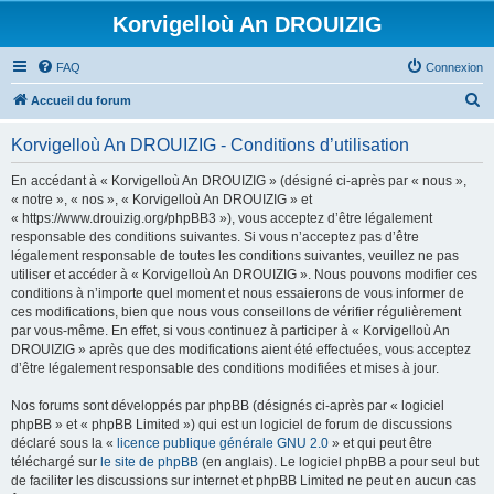
Korvigelloù An DROUIZIG
FAQ
Connexion
R
Accueil du forum
e
Korvigelloù An DROUIZIG - Conditions d’utilisation
c
h
En accédant à « Korvigelloù An DROUIZIG » (désigné ci-après par « nous »,
« notre », « nos », « Korvigelloù An DROUIZIG » et
e
« https://www.drouizig.org/phpBB3 »), vous acceptez d’être légalement
r
responsable des conditions suivantes. Si vous n’acceptez pas d’être
légalement responsable de toutes les conditions suivantes, veuillez ne pas
c
utiliser et accéder à « Korvigelloù An DROUIZIG ». Nous pouvons modifier ces
h
conditions à n’importe quel moment et nous essaierons de vous informer de
ces modifications, bien que nous vous conseillons de vérifier régulièrement
e
par vous-même. En effet, si vous continuez à participer à « Korvigelloù An
r
DROUIZIG » après que des modifications aient été effectuées, vous acceptez
d’être légalement responsable des conditions modifiées et mises à jour.
Nos forums sont développés par phpBB (désignés ci-après par « logiciel
phpBB » et « phpBB Limited ») qui est un logiciel de forum de discussions
déclaré sous la «
licence publique générale GNU 2.0
» et qui peut être
téléchargé sur
le site de phpBB
(en anglais). Le logiciel phpBB a pour seul but
de faciliter les discussions sur internet et phpBB Limited ne peut en aucun cas