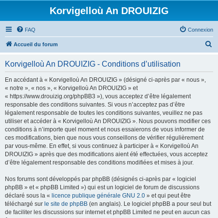
Korvigelloù An DROUIZIG
FAQ
Connexion
R
Accueil du forum
e
Korvigelloù An DROUIZIG - Conditions d’utilisation
c
h
En accédant à « Korvigelloù An DROUIZIG » (désigné ci-après par « nous »,
« notre », « nos », « Korvigelloù An DROUIZIG » et
e
« https://www.drouizig.org/phpBB3 »), vous acceptez d’être légalement
r
responsable des conditions suivantes. Si vous n’acceptez pas d’être
légalement responsable de toutes les conditions suivantes, veuillez ne pas
c
utiliser et accéder à « Korvigelloù An DROUIZIG ». Nous pouvons modifier ces
h
conditions à n’importe quel moment et nous essaierons de vous informer de
ces modifications, bien que nous vous conseillons de vérifier régulièrement
e
par vous-même. En effet, si vous continuez à participer à « Korvigelloù An
r
DROUIZIG » après que des modifications aient été effectuées, vous acceptez
d’être légalement responsable des conditions modifiées et mises à jour.
Nos forums sont développés par phpBB (désignés ci-après par « logiciel
phpBB » et « phpBB Limited ») qui est un logiciel de forum de discussions
déclaré sous la «
licence publique générale GNU 2.0
» et qui peut être
téléchargé sur
le site de phpBB
(en anglais). Le logiciel phpBB a pour seul but
de faciliter les discussions sur internet et phpBB Limited ne peut en aucun cas