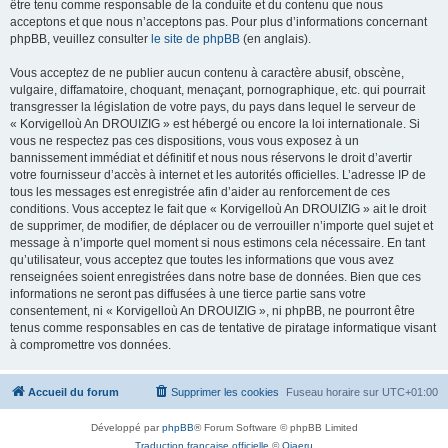
être tenu comme responsable de la conduite et du contenu que nous
acceptons et que nous n’acceptons pas. Pour plus d’informations concernant
phpBB, veuillez consulter
le site de phpBB
(en anglais).
Vous acceptez de ne publier aucun contenu à caractère abusif, obscène,
vulgaire, diffamatoire, choquant, menaçant, pornographique, etc. qui pourrait
transgresser la législation de votre pays, du pays dans lequel le serveur de
« Korvigelloù An DROUIZIG » est hébergé ou encore la loi internationale. Si
vous ne respectez pas ces dispositions, vous vous exposez à un
bannissement immédiat et définitif et nous nous réservons le droit d’avertir
votre fournisseur d’accès à internet et les autorités officielles. L’adresse IP de
tous les messages est enregistrée afin d’aider au renforcement de ces
conditions. Vous acceptez le fait que « Korvigelloù An DROUIZIG » ait le droit
de supprimer, de modifier, de déplacer ou de verrouiller n’importe quel sujet et
message à n’importe quel moment si nous estimons cela nécessaire. En tant
qu’utilisateur, vous acceptez que toutes les informations que vous avez
renseignées soient enregistrées dans notre base de données. Bien que ces
informations ne seront pas diffusées à une tierce partie sans votre
consentement, ni « Korvigelloù An DROUIZIG », ni phpBB, ne pourront être
tenus comme responsables en cas de tentative de piratage informatique visant
à compromettre vos données.
Accueil du forum
Supprimer les cookies
Fuseau horaire sur
UTC+01:00
Développé par
phpBB
® Forum Software © phpBB Limited
Traduction française officielle
©
Qiaeru