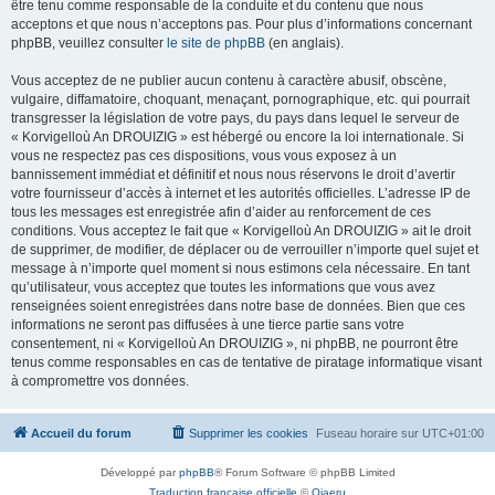
être tenu comme responsable de la conduite et du contenu que nous
acceptons et que nous n’acceptons pas. Pour plus d’informations concernant
phpBB, veuillez consulter
le site de phpBB
(en anglais).
Vous acceptez de ne publier aucun contenu à caractère abusif, obscène,
vulgaire, diffamatoire, choquant, menaçant, pornographique, etc. qui pourrait
transgresser la législation de votre pays, du pays dans lequel le serveur de
« Korvigelloù An DROUIZIG » est hébergé ou encore la loi internationale. Si
vous ne respectez pas ces dispositions, vous vous exposez à un
bannissement immédiat et définitif et nous nous réservons le droit d’avertir
votre fournisseur d’accès à internet et les autorités officielles. L’adresse IP de
tous les messages est enregistrée afin d’aider au renforcement de ces
conditions. Vous acceptez le fait que « Korvigelloù An DROUIZIG » ait le droit
de supprimer, de modifier, de déplacer ou de verrouiller n’importe quel sujet et
message à n’importe quel moment si nous estimons cela nécessaire. En tant
qu’utilisateur, vous acceptez que toutes les informations que vous avez
renseignées soient enregistrées dans notre base de données. Bien que ces
informations ne seront pas diffusées à une tierce partie sans votre
consentement, ni « Korvigelloù An DROUIZIG », ni phpBB, ne pourront être
tenus comme responsables en cas de tentative de piratage informatique visant
à compromettre vos données.
Accueil du forum
Supprimer les cookies
Fuseau horaire sur
UTC+01:00
Développé par
phpBB
® Forum Software © phpBB Limited
Traduction française officielle
©
Qiaeru