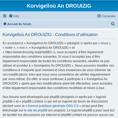
Korvigelloù An DROUIZIG
FAQ
Connexion
R
Accueil du forum
e
Korvigelloù An DROUIZIG - Conditions d’utilisation
c
h
En accédant à « Korvigelloù An DROUIZIG » (désigné ci-après par « nous »,
« notre », « nos », « Korvigelloù An DROUIZIG » et
e
« https://www.drouizig.org/phpBB3 »), vous acceptez d’être légalement
r
responsable des conditions suivantes. Si vous n’acceptez pas d’être
légalement responsable de toutes les conditions suivantes, veuillez ne pas
c
utiliser et accéder à « Korvigelloù An DROUIZIG ». Nous pouvons modifier ces
h
conditions à n’importe quel moment et nous essaierons de vous informer de
ces modifications, bien que nous vous conseillons de vérifier régulièrement
e
par vous-même. En effet, si vous continuez à participer à « Korvigelloù An
r
DROUIZIG » après que des modifications aient été effectuées, vous acceptez
d’être légalement responsable des conditions modifiées et mises à jour.
Nos forums sont développés par phpBB (désignés ci-après par « logiciel
phpBB » et « phpBB Limited ») qui est un logiciel de forum de discussions
déclaré sous la «
licence publique générale GNU 2.0
» et qui peut être
téléchargé sur
le site de phpBB
(en anglais). Le logiciel phpBB a pour seul but
de faciliter les discussions sur internet et phpBB Limited ne peut en aucun cas