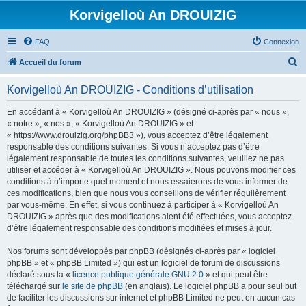
Korvigelloù An DROUIZIG
FAQ
Connexion
R
Accueil du forum
e
Korvigelloù An DROUIZIG - Conditions d’utilisation
c
h
En accédant à « Korvigelloù An DROUIZIG » (désigné ci-après par « nous »,
« notre », « nos », « Korvigelloù An DROUIZIG » et
e
« https://www.drouizig.org/phpBB3 »), vous acceptez d’être légalement
r
responsable des conditions suivantes. Si vous n’acceptez pas d’être
légalement responsable de toutes les conditions suivantes, veuillez ne pas
c
utiliser et accéder à « Korvigelloù An DROUIZIG ». Nous pouvons modifier ces
h
conditions à n’importe quel moment et nous essaierons de vous informer de
ces modifications, bien que nous vous conseillons de vérifier régulièrement
e
par vous-même. En effet, si vous continuez à participer à « Korvigelloù An
r
DROUIZIG » après que des modifications aient été effectuées, vous acceptez
d’être légalement responsable des conditions modifiées et mises à jour.
Nos forums sont développés par phpBB (désignés ci-après par « logiciel
phpBB » et « phpBB Limited ») qui est un logiciel de forum de discussions
déclaré sous la «
licence publique générale GNU 2.0
» et qui peut être
téléchargé sur
le site de phpBB
(en anglais). Le logiciel phpBB a pour seul but
de faciliter les discussions sur internet et phpBB Limited ne peut en aucun cas