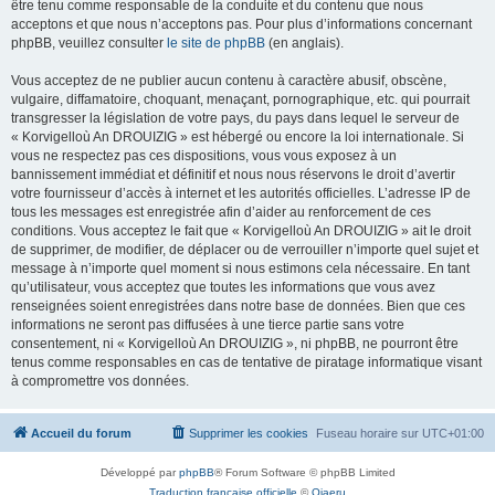
être tenu comme responsable de la conduite et du contenu que nous
acceptons et que nous n’acceptons pas. Pour plus d’informations concernant
phpBB, veuillez consulter
le site de phpBB
(en anglais).
Vous acceptez de ne publier aucun contenu à caractère abusif, obscène,
vulgaire, diffamatoire, choquant, menaçant, pornographique, etc. qui pourrait
transgresser la législation de votre pays, du pays dans lequel le serveur de
« Korvigelloù An DROUIZIG » est hébergé ou encore la loi internationale. Si
vous ne respectez pas ces dispositions, vous vous exposez à un
bannissement immédiat et définitif et nous nous réservons le droit d’avertir
votre fournisseur d’accès à internet et les autorités officielles. L’adresse IP de
tous les messages est enregistrée afin d’aider au renforcement de ces
conditions. Vous acceptez le fait que « Korvigelloù An DROUIZIG » ait le droit
de supprimer, de modifier, de déplacer ou de verrouiller n’importe quel sujet et
message à n’importe quel moment si nous estimons cela nécessaire. En tant
qu’utilisateur, vous acceptez que toutes les informations que vous avez
renseignées soient enregistrées dans notre base de données. Bien que ces
informations ne seront pas diffusées à une tierce partie sans votre
consentement, ni « Korvigelloù An DROUIZIG », ni phpBB, ne pourront être
tenus comme responsables en cas de tentative de piratage informatique visant
à compromettre vos données.
Accueil du forum
Supprimer les cookies
Fuseau horaire sur
UTC+01:00
Développé par
phpBB
® Forum Software © phpBB Limited
Traduction française officielle
©
Qiaeru