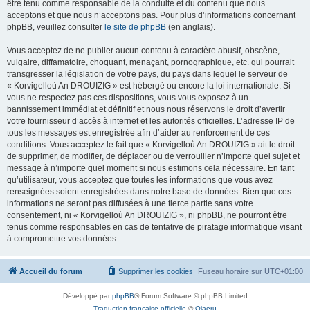
être tenu comme responsable de la conduite et du contenu que nous
acceptons et que nous n’acceptons pas. Pour plus d’informations concernant
phpBB, veuillez consulter
le site de phpBB
(en anglais).
Vous acceptez de ne publier aucun contenu à caractère abusif, obscène,
vulgaire, diffamatoire, choquant, menaçant, pornographique, etc. qui pourrait
transgresser la législation de votre pays, du pays dans lequel le serveur de
« Korvigelloù An DROUIZIG » est hébergé ou encore la loi internationale. Si
vous ne respectez pas ces dispositions, vous vous exposez à un
bannissement immédiat et définitif et nous nous réservons le droit d’avertir
votre fournisseur d’accès à internet et les autorités officielles. L’adresse IP de
tous les messages est enregistrée afin d’aider au renforcement de ces
conditions. Vous acceptez le fait que « Korvigelloù An DROUIZIG » ait le droit
de supprimer, de modifier, de déplacer ou de verrouiller n’importe quel sujet et
message à n’importe quel moment si nous estimons cela nécessaire. En tant
qu’utilisateur, vous acceptez que toutes les informations que vous avez
renseignées soient enregistrées dans notre base de données. Bien que ces
informations ne seront pas diffusées à une tierce partie sans votre
consentement, ni « Korvigelloù An DROUIZIG », ni phpBB, ne pourront être
tenus comme responsables en cas de tentative de piratage informatique visant
à compromettre vos données.
Accueil du forum
Supprimer les cookies
Fuseau horaire sur
UTC+01:00
Développé par
phpBB
® Forum Software © phpBB Limited
Traduction française officielle
©
Qiaeru