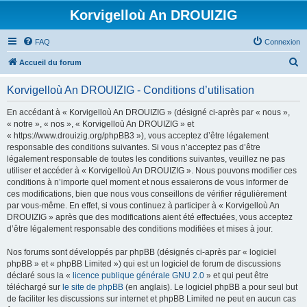
Korvigelloù An DROUIZIG
FAQ
Connexion
R
Accueil du forum
e
Korvigelloù An DROUIZIG - Conditions d’utilisation
c
h
En accédant à « Korvigelloù An DROUIZIG » (désigné ci-après par « nous »,
« notre », « nos », « Korvigelloù An DROUIZIG » et
e
« https://www.drouizig.org/phpBB3 »), vous acceptez d’être légalement
r
responsable des conditions suivantes. Si vous n’acceptez pas d’être
légalement responsable de toutes les conditions suivantes, veuillez ne pas
c
utiliser et accéder à « Korvigelloù An DROUIZIG ». Nous pouvons modifier ces
h
conditions à n’importe quel moment et nous essaierons de vous informer de
ces modifications, bien que nous vous conseillons de vérifier régulièrement
e
par vous-même. En effet, si vous continuez à participer à « Korvigelloù An
r
DROUIZIG » après que des modifications aient été effectuées, vous acceptez
d’être légalement responsable des conditions modifiées et mises à jour.
Nos forums sont développés par phpBB (désignés ci-après par « logiciel
phpBB » et « phpBB Limited ») qui est un logiciel de forum de discussions
déclaré sous la «
licence publique générale GNU 2.0
» et qui peut être
téléchargé sur
le site de phpBB
(en anglais). Le logiciel phpBB a pour seul but
de faciliter les discussions sur internet et phpBB Limited ne peut en aucun cas