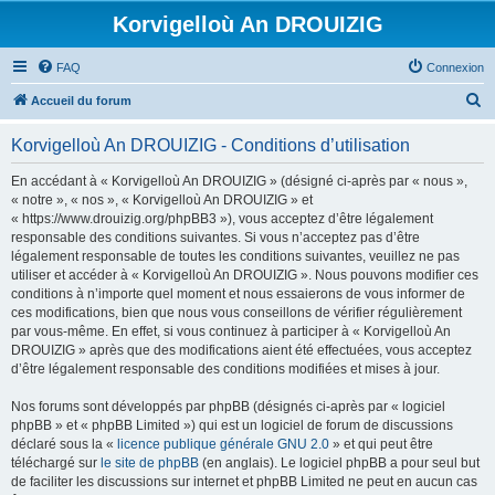
Korvigelloù An DROUIZIG
FAQ
Connexion
R
Accueil du forum
e
Korvigelloù An DROUIZIG - Conditions d’utilisation
c
h
En accédant à « Korvigelloù An DROUIZIG » (désigné ci-après par « nous »,
« notre », « nos », « Korvigelloù An DROUIZIG » et
e
« https://www.drouizig.org/phpBB3 »), vous acceptez d’être légalement
r
responsable des conditions suivantes. Si vous n’acceptez pas d’être
légalement responsable de toutes les conditions suivantes, veuillez ne pas
c
utiliser et accéder à « Korvigelloù An DROUIZIG ». Nous pouvons modifier ces
h
conditions à n’importe quel moment et nous essaierons de vous informer de
ces modifications, bien que nous vous conseillons de vérifier régulièrement
e
par vous-même. En effet, si vous continuez à participer à « Korvigelloù An
r
DROUIZIG » après que des modifications aient été effectuées, vous acceptez
d’être légalement responsable des conditions modifiées et mises à jour.
Nos forums sont développés par phpBB (désignés ci-après par « logiciel
phpBB » et « phpBB Limited ») qui est un logiciel de forum de discussions
déclaré sous la «
licence publique générale GNU 2.0
» et qui peut être
téléchargé sur
le site de phpBB
(en anglais). Le logiciel phpBB a pour seul but
de faciliter les discussions sur internet et phpBB Limited ne peut en aucun cas