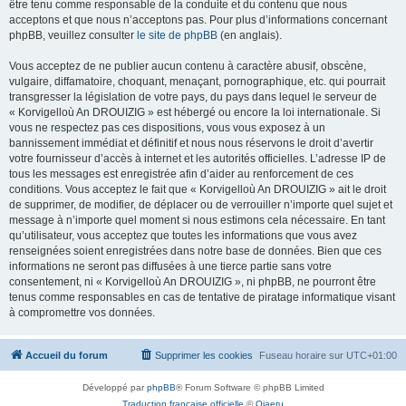
être tenu comme responsable de la conduite et du contenu que nous
acceptons et que nous n’acceptons pas. Pour plus d’informations concernant
phpBB, veuillez consulter
le site de phpBB
(en anglais).
Vous acceptez de ne publier aucun contenu à caractère abusif, obscène,
vulgaire, diffamatoire, choquant, menaçant, pornographique, etc. qui pourrait
transgresser la législation de votre pays, du pays dans lequel le serveur de
« Korvigelloù An DROUIZIG » est hébergé ou encore la loi internationale. Si
vous ne respectez pas ces dispositions, vous vous exposez à un
bannissement immédiat et définitif et nous nous réservons le droit d’avertir
votre fournisseur d’accès à internet et les autorités officielles. L’adresse IP de
tous les messages est enregistrée afin d’aider au renforcement de ces
conditions. Vous acceptez le fait que « Korvigelloù An DROUIZIG » ait le droit
de supprimer, de modifier, de déplacer ou de verrouiller n’importe quel sujet et
message à n’importe quel moment si nous estimons cela nécessaire. En tant
qu’utilisateur, vous acceptez que toutes les informations que vous avez
renseignées soient enregistrées dans notre base de données. Bien que ces
informations ne seront pas diffusées à une tierce partie sans votre
consentement, ni « Korvigelloù An DROUIZIG », ni phpBB, ne pourront être
tenus comme responsables en cas de tentative de piratage informatique visant
à compromettre vos données.
Accueil du forum
Supprimer les cookies
Fuseau horaire sur
UTC+01:00
Développé par
phpBB
® Forum Software © phpBB Limited
Traduction française officielle
©
Qiaeru