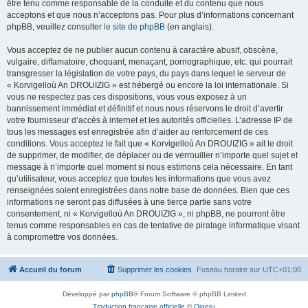
être tenu comme responsable de la conduite et du contenu que nous
acceptons et que nous n’acceptons pas. Pour plus d’informations concernant
phpBB, veuillez consulter
le site de phpBB
(en anglais).
Vous acceptez de ne publier aucun contenu à caractère abusif, obscène,
vulgaire, diffamatoire, choquant, menaçant, pornographique, etc. qui pourrait
transgresser la législation de votre pays, du pays dans lequel le serveur de
« Korvigelloù An DROUIZIG » est hébergé ou encore la loi internationale. Si
vous ne respectez pas ces dispositions, vous vous exposez à un
bannissement immédiat et définitif et nous nous réservons le droit d’avertir
votre fournisseur d’accès à internet et les autorités officielles. L’adresse IP de
tous les messages est enregistrée afin d’aider au renforcement de ces
conditions. Vous acceptez le fait que « Korvigelloù An DROUIZIG » ait le droit
de supprimer, de modifier, de déplacer ou de verrouiller n’importe quel sujet et
message à n’importe quel moment si nous estimons cela nécessaire. En tant
qu’utilisateur, vous acceptez que toutes les informations que vous avez
renseignées soient enregistrées dans notre base de données. Bien que ces
informations ne seront pas diffusées à une tierce partie sans votre
consentement, ni « Korvigelloù An DROUIZIG », ni phpBB, ne pourront être
tenus comme responsables en cas de tentative de piratage informatique visant
à compromettre vos données.
Accueil du forum
Supprimer les cookies
Fuseau horaire sur
UTC+01:00
Développé par
phpBB
® Forum Software © phpBB Limited
Traduction française officielle
©
Qiaeru