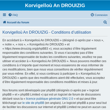
Korvigelloù An DROUIZIG
FAQ
Connexion
R
Accueil du forum
e
Korvigelloù An DROUIZIG - Conditions d’utilisation
c
h
En accédant à « Korvigelloù An DROUIZIG » (désigné ci-après par « nous »,
« notre », « nos », « Korvigelloù An DROUIZIG » et
e
« https://www.drouizig.org/phpBB3 »), vous acceptez d’être légalement
r
responsable des conditions suivantes. Si vous n’acceptez pas d’être
légalement responsable de toutes les conditions suivantes, veuillez ne pas
c
utiliser et accéder à « Korvigelloù An DROUIZIG ». Nous pouvons modifier ces
h
conditions à n’importe quel moment et nous essaierons de vous informer de
ces modifications, bien que nous vous conseillons de vérifier régulièrement
e
par vous-même. En effet, si vous continuez à participer à « Korvigelloù An
r
DROUIZIG » après que des modifications aient été effectuées, vous acceptez
d’être légalement responsable des conditions modifiées et mises à jour.
Nos forums sont développés par phpBB (désignés ci-après par « logiciel
phpBB » et « phpBB Limited ») qui est un logiciel de forum de discussions
déclaré sous la «
licence publique générale GNU 2.0
» et qui peut être
téléchargé sur
le site de phpBB
(en anglais). Le logiciel phpBB a pour seul but
de faciliter les discussions sur internet et phpBB Limited ne peut en aucun cas