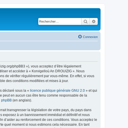
Rechercher
Recherche avancé
Connexion
uizig.org/phpBB3 »), vous acceptez d’être légalement
tiliser et accéder à « Korvigelloù An DROUIZIG ». Nous
s de vérifier régulièrement par vous-même. En effet, si vous
le des conditions modifiées et mises à jour.
ns déclaré sous la «
licence publique générale GNU 2.0
» et qui
ed ne peut en aucun cas être tenu comme responsable de la
de phpBB
(en anglais).
ait transgresser la législation de votre pays, du pays dans
us exposez à un bannissement immédiat et définitif et nous
 afin d’aider au renforcement de ces conditions. Vous acceptez le
orte quel moment si nous estimons cela nécessaire. En tant