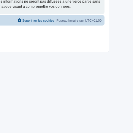
 informations ne seront pas diffusées à une tierce partie sans
rmatique visant à compromettre vos données.
Supprimer les cookies
Fuseau horaire sur
UTC+01:00