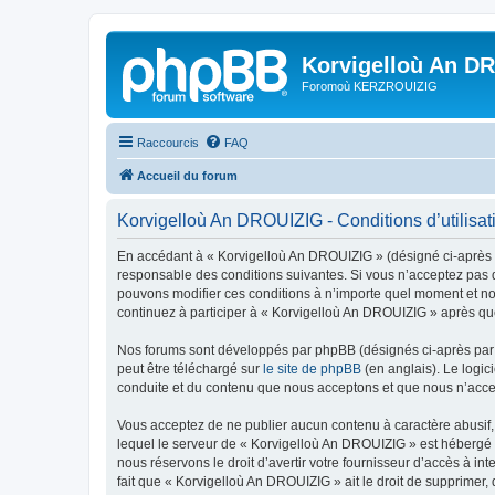
Korvigelloù An D
Foromoù KERZROUIZIG
Raccourcis
FAQ
Accueil du forum
Korvigelloù An DROUIZIG - Conditions d’utilisat
En accédant à « Korvigelloù An DROUIZIG » (désigné ci-après p
responsable des conditions suivantes. Si vous n’acceptez pas d
pouvons modifier ces conditions à n’importe quel moment et no
continuez à participer à « Korvigelloù An DROUIZIG » après que
Nos forums sont développés par phpBB (désignés ci-après par «
peut être téléchargé sur
le site de phpBB
(en anglais). Le logic
conduite et du contenu que nous acceptons et que nous n’acce
Vous acceptez de ne publier aucun contenu à caractère abusif, 
lequel le serveur de « Korvigelloù An DROUIZIG » est hébergé o
nous réservons le droit d’avertir votre fournisseur d’accès à int
fait que « Korvigelloù An DROUIZIG » ait le droit de supprimer,