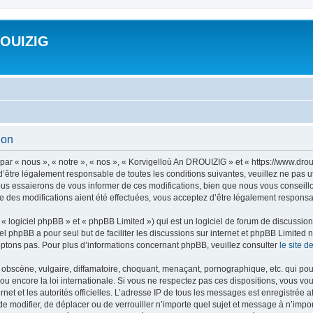
ROUIZIG
ion
ar « nous », « notre », « nos », « Korvigelloù An DROUIZIG » et « https://www.dro
’être légalement responsable de toutes les conditions suivantes, veuillez ne pas u
us essaierons de vous informer de ces modifications, bien que nous vous conseillon
 des modifications aient été effectuées, vous acceptez d’être légalement responsab
 logiciel phpBB » et « phpBB Limited ») qui est un logiciel de forum de discussio
iel phpBB a pour seul but de faciliter les discussions sur internet et phpBB Limit
ptons pas. Pour plus d’informations concernant phpBB, veuillez consulter
le site 
obscène, vulgaire, diffamatoire, choquant, menaçant, pornographique, etc. qui pourr
u encore la loi internationale. Si vous ne respectez pas ces dispositions, vous vo
ernet et les autorités officielles. L’adresse IP de tous les messages est enregistrée
 de modifier, de déplacer ou de verrouiller n’importe quel sujet et message à n’imp