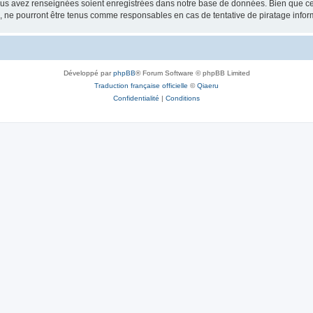
vous avez renseignées soient enregistrées dans notre base de données. Bien que ces
, ne pourront être tenus comme responsables en cas de tentative de piratage info
Développé par
phpBB
® Forum Software © phpBB Limited
Traduction française officielle
©
Qiaeru
Confidentialité
|
Conditions