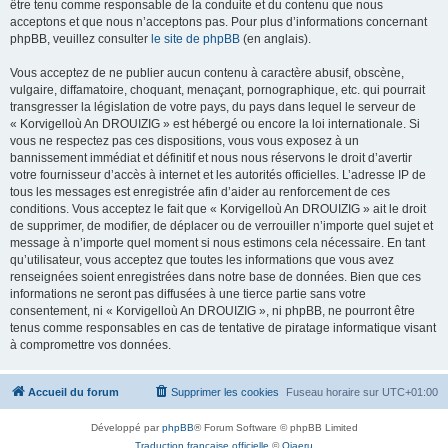
être tenu comme responsable de la conduite et du contenu que nous
acceptons et que nous n’acceptons pas. Pour plus d’informations concernant
phpBB, veuillez consulter
le site de phpBB
(en anglais).
Vous acceptez de ne publier aucun contenu à caractère abusif, obscène,
vulgaire, diffamatoire, choquant, menaçant, pornographique, etc. qui pourrait
transgresser la législation de votre pays, du pays dans lequel le serveur de
« Korvigelloù An DROUIZIG » est hébergé ou encore la loi internationale. Si
vous ne respectez pas ces dispositions, vous vous exposez à un
bannissement immédiat et définitif et nous nous réservons le droit d’avertir
votre fournisseur d’accès à internet et les autorités officielles. L’adresse IP de
tous les messages est enregistrée afin d’aider au renforcement de ces
conditions. Vous acceptez le fait que « Korvigelloù An DROUIZIG » ait le droit
de supprimer, de modifier, de déplacer ou de verrouiller n’importe quel sujet et
message à n’importe quel moment si nous estimons cela nécessaire. En tant
qu’utilisateur, vous acceptez que toutes les informations que vous avez
renseignées soient enregistrées dans notre base de données. Bien que ces
informations ne seront pas diffusées à une tierce partie sans votre
consentement, ni « Korvigelloù An DROUIZIG », ni phpBB, ne pourront être
tenus comme responsables en cas de tentative de piratage informatique visant
à compromettre vos données.
Accueil du forum
Supprimer les cookies
Fuseau horaire sur
UTC+01:00
Développé par
phpBB
® Forum Software © phpBB Limited
Traduction française officielle
©
Qiaeru