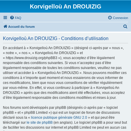
Korvigelloù An DROUIZIG
FAQ
Connexion
R
Accueil du forum
e
Korvigelloù An DROUIZIG - Conditions d’utilisation
c
h
En accédant à « Korvigelloù An DROUIZIG » (désigné ci-après par « nous »,
« notre », « nos », « Korvigelloù An DROUIZIG » et
e
« https://www.drouizig.org/phpBB3 »), vous acceptez d’être légalement
r
responsable des conditions suivantes. Si vous n’acceptez pas d’être
légalement responsable de toutes les conditions suivantes, veuillez ne pas
c
utiliser et accéder à « Korvigelloù An DROUIZIG ». Nous pouvons modifier ces
h
conditions à n’importe quel moment et nous essaierons de vous informer de
ces modifications, bien que nous vous conseillons de vérifier régulièrement
e
par vous-même. En effet, si vous continuez à participer à « Korvigelloù An
r
DROUIZIG » après que des modifications aient été effectuées, vous acceptez
d’être légalement responsable des conditions modifiées et mises à jour.
Nos forums sont développés par phpBB (désignés ci-après par « logiciel
phpBB » et « phpBB Limited ») qui est un logiciel de forum de discussions
déclaré sous la «
licence publique générale GNU 2.0
» et qui peut être
téléchargé sur
le site de phpBB
(en anglais). Le logiciel phpBB a pour seul but
de faciliter les discussions sur internet et phpBB Limited ne peut en aucun cas