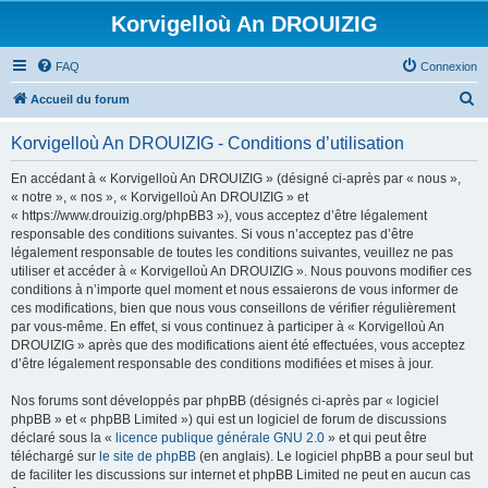
Korvigelloù An DROUIZIG
FAQ
Connexion
R
Accueil du forum
e
Korvigelloù An DROUIZIG - Conditions d’utilisation
c
h
En accédant à « Korvigelloù An DROUIZIG » (désigné ci-après par « nous »,
« notre », « nos », « Korvigelloù An DROUIZIG » et
e
« https://www.drouizig.org/phpBB3 »), vous acceptez d’être légalement
r
responsable des conditions suivantes. Si vous n’acceptez pas d’être
légalement responsable de toutes les conditions suivantes, veuillez ne pas
c
utiliser et accéder à « Korvigelloù An DROUIZIG ». Nous pouvons modifier ces
h
conditions à n’importe quel moment et nous essaierons de vous informer de
ces modifications, bien que nous vous conseillons de vérifier régulièrement
e
par vous-même. En effet, si vous continuez à participer à « Korvigelloù An
r
DROUIZIG » après que des modifications aient été effectuées, vous acceptez
d’être légalement responsable des conditions modifiées et mises à jour.
Nos forums sont développés par phpBB (désignés ci-après par « logiciel
phpBB » et « phpBB Limited ») qui est un logiciel de forum de discussions
déclaré sous la «
licence publique générale GNU 2.0
» et qui peut être
téléchargé sur
le site de phpBB
(en anglais). Le logiciel phpBB a pour seul but
de faciliter les discussions sur internet et phpBB Limited ne peut en aucun cas