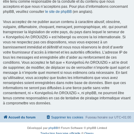
être tenu comme responsable de la conduite et du contenu que nous
acceptons et que nous n’acceptons pas. Pour plus d’informations concernant
phpBB, veuillez consulter
le site de phpBB
(en anglais).
Vous acceptez de ne publier aucun contenu à caractère abusif, obscène,
vulgaire, diffamatoire, choquant, menaçant, pornographique, etc. qui pourrait
transgresser la législation de votre pays, du pays dans lequel le serveur de
« Korvigelloù An DROUIZIG » est hébergé ou encore la loi internationale. Si
vous ne respectez pas ces dispositions, vous vous exposez à un
bannissement immédiat et définitif et nous nous réservons le droit d’avertir
votre fournisseur d’accès à internet et les autorités officielles. L’adresse IP de
tous les messages est enregistrée afin d’aider au renforcement de ces
conditions. Vous acceptez le fait que « Korvigelloù An DROUIZIG » ait le droit
de supprimer, de modifier, de déplacer ou de verrouiller n’importe quel sujet et
message à n’importe quel moment si nous estimons cela nécessaire. En tant
qu’utilisateur, vous acceptez que toutes les informations que vous avez
renseignées soient enregistrées dans notre base de données. Bien que ces
informations ne seront pas diffusées à une tierce partie sans votre
consentement, ni « Korvigelloù An DROUIZIG », ni phpBB, ne pourront être
tenus comme responsables en cas de tentative de piratage informatique visant
à compromettre vos données.
Accueil du forum
Supprimer les cookies
Fuseau horaire sur
UTC+01:00
Développé par
phpBB
® Forum Software © phpBB Limited
Traduction française officielle
©
Qiaeru