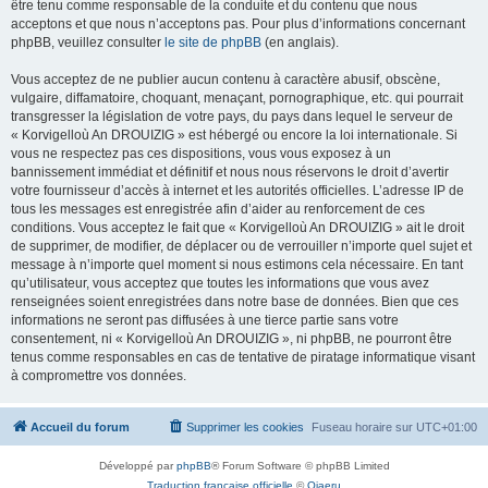
être tenu comme responsable de la conduite et du contenu que nous
acceptons et que nous n’acceptons pas. Pour plus d’informations concernant
phpBB, veuillez consulter
le site de phpBB
(en anglais).
Vous acceptez de ne publier aucun contenu à caractère abusif, obscène,
vulgaire, diffamatoire, choquant, menaçant, pornographique, etc. qui pourrait
transgresser la législation de votre pays, du pays dans lequel le serveur de
« Korvigelloù An DROUIZIG » est hébergé ou encore la loi internationale. Si
vous ne respectez pas ces dispositions, vous vous exposez à un
bannissement immédiat et définitif et nous nous réservons le droit d’avertir
votre fournisseur d’accès à internet et les autorités officielles. L’adresse IP de
tous les messages est enregistrée afin d’aider au renforcement de ces
conditions. Vous acceptez le fait que « Korvigelloù An DROUIZIG » ait le droit
de supprimer, de modifier, de déplacer ou de verrouiller n’importe quel sujet et
message à n’importe quel moment si nous estimons cela nécessaire. En tant
qu’utilisateur, vous acceptez que toutes les informations que vous avez
renseignées soient enregistrées dans notre base de données. Bien que ces
informations ne seront pas diffusées à une tierce partie sans votre
consentement, ni « Korvigelloù An DROUIZIG », ni phpBB, ne pourront être
tenus comme responsables en cas de tentative de piratage informatique visant
à compromettre vos données.
Accueil du forum
Supprimer les cookies
Fuseau horaire sur
UTC+01:00
Développé par
phpBB
® Forum Software © phpBB Limited
Traduction française officielle
©
Qiaeru