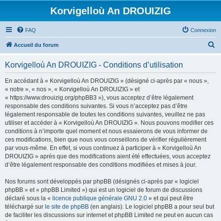
Korvigelloù An DROUIZIG
FAQ
Connexion
R
Accueil du forum
e
Korvigelloù An DROUIZIG - Conditions d’utilisation
c
h
En accédant à « Korvigelloù An DROUIZIG » (désigné ci-après par « nous »,
« notre », « nos », « Korvigelloù An DROUIZIG » et
e
« https://www.drouizig.org/phpBB3 »), vous acceptez d’être légalement
r
responsable des conditions suivantes. Si vous n’acceptez pas d’être
légalement responsable de toutes les conditions suivantes, veuillez ne pas
c
utiliser et accéder à « Korvigelloù An DROUIZIG ». Nous pouvons modifier ces
h
conditions à n’importe quel moment et nous essaierons de vous informer de
ces modifications, bien que nous vous conseillons de vérifier régulièrement
e
par vous-même. En effet, si vous continuez à participer à « Korvigelloù An
r
DROUIZIG » après que des modifications aient été effectuées, vous acceptez
d’être légalement responsable des conditions modifiées et mises à jour.
Nos forums sont développés par phpBB (désignés ci-après par « logiciel
phpBB » et « phpBB Limited ») qui est un logiciel de forum de discussions
déclaré sous la «
licence publique générale GNU 2.0
» et qui peut être
téléchargé sur
le site de phpBB
(en anglais). Le logiciel phpBB a pour seul but
de faciliter les discussions sur internet et phpBB Limited ne peut en aucun cas