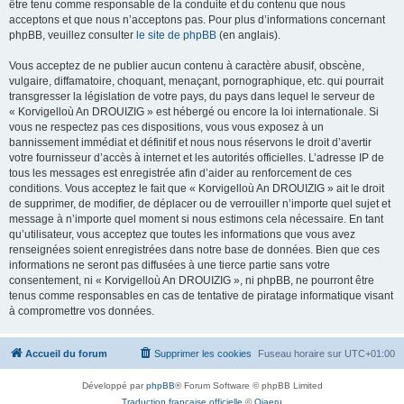
être tenu comme responsable de la conduite et du contenu que nous
acceptons et que nous n’acceptons pas. Pour plus d’informations concernant
phpBB, veuillez consulter
le site de phpBB
(en anglais).
Vous acceptez de ne publier aucun contenu à caractère abusif, obscène,
vulgaire, diffamatoire, choquant, menaçant, pornographique, etc. qui pourrait
transgresser la législation de votre pays, du pays dans lequel le serveur de
« Korvigelloù An DROUIZIG » est hébergé ou encore la loi internationale. Si
vous ne respectez pas ces dispositions, vous vous exposez à un
bannissement immédiat et définitif et nous nous réservons le droit d’avertir
votre fournisseur d’accès à internet et les autorités officielles. L’adresse IP de
tous les messages est enregistrée afin d’aider au renforcement de ces
conditions. Vous acceptez le fait que « Korvigelloù An DROUIZIG » ait le droit
de supprimer, de modifier, de déplacer ou de verrouiller n’importe quel sujet et
message à n’importe quel moment si nous estimons cela nécessaire. En tant
qu’utilisateur, vous acceptez que toutes les informations que vous avez
renseignées soient enregistrées dans notre base de données. Bien que ces
informations ne seront pas diffusées à une tierce partie sans votre
consentement, ni « Korvigelloù An DROUIZIG », ni phpBB, ne pourront être
tenus comme responsables en cas de tentative de piratage informatique visant
à compromettre vos données.
Accueil du forum
Supprimer les cookies
Fuseau horaire sur
UTC+01:00
Développé par
phpBB
® Forum Software © phpBB Limited
Traduction française officielle
©
Qiaeru