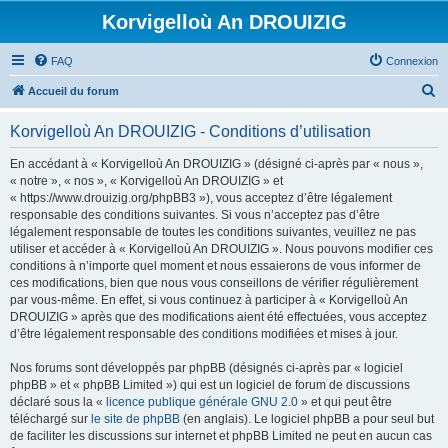
Korvigelloù An DROUIZIG
FAQ
Connexion
R
Accueil du forum
e
Korvigelloù An DROUIZIG - Conditions d’utilisation
c
h
En accédant à « Korvigelloù An DROUIZIG » (désigné ci-après par « nous »,
« notre », « nos », « Korvigelloù An DROUIZIG » et
e
« https://www.drouizig.org/phpBB3 »), vous acceptez d’être légalement
r
responsable des conditions suivantes. Si vous n’acceptez pas d’être
légalement responsable de toutes les conditions suivantes, veuillez ne pas
c
utiliser et accéder à « Korvigelloù An DROUIZIG ». Nous pouvons modifier ces
h
conditions à n’importe quel moment et nous essaierons de vous informer de
ces modifications, bien que nous vous conseillons de vérifier régulièrement
e
par vous-même. En effet, si vous continuez à participer à « Korvigelloù An
r
DROUIZIG » après que des modifications aient été effectuées, vous acceptez
d’être légalement responsable des conditions modifiées et mises à jour.
Nos forums sont développés par phpBB (désignés ci-après par « logiciel
phpBB » et « phpBB Limited ») qui est un logiciel de forum de discussions
déclaré sous la «
licence publique générale GNU 2.0
» et qui peut être
téléchargé sur
le site de phpBB
(en anglais). Le logiciel phpBB a pour seul but
de faciliter les discussions sur internet et phpBB Limited ne peut en aucun cas