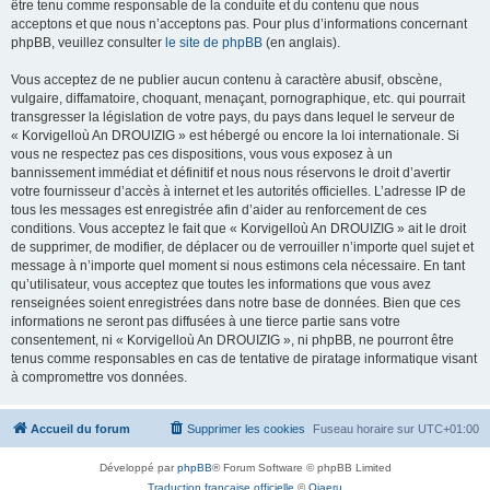
être tenu comme responsable de la conduite et du contenu que nous
acceptons et que nous n’acceptons pas. Pour plus d’informations concernant
phpBB, veuillez consulter
le site de phpBB
(en anglais).
Vous acceptez de ne publier aucun contenu à caractère abusif, obscène,
vulgaire, diffamatoire, choquant, menaçant, pornographique, etc. qui pourrait
transgresser la législation de votre pays, du pays dans lequel le serveur de
« Korvigelloù An DROUIZIG » est hébergé ou encore la loi internationale. Si
vous ne respectez pas ces dispositions, vous vous exposez à un
bannissement immédiat et définitif et nous nous réservons le droit d’avertir
votre fournisseur d’accès à internet et les autorités officielles. L’adresse IP de
tous les messages est enregistrée afin d’aider au renforcement de ces
conditions. Vous acceptez le fait que « Korvigelloù An DROUIZIG » ait le droit
de supprimer, de modifier, de déplacer ou de verrouiller n’importe quel sujet et
message à n’importe quel moment si nous estimons cela nécessaire. En tant
qu’utilisateur, vous acceptez que toutes les informations que vous avez
renseignées soient enregistrées dans notre base de données. Bien que ces
informations ne seront pas diffusées à une tierce partie sans votre
consentement, ni « Korvigelloù An DROUIZIG », ni phpBB, ne pourront être
tenus comme responsables en cas de tentative de piratage informatique visant
à compromettre vos données.
Accueil du forum
Supprimer les cookies
Fuseau horaire sur
UTC+01:00
Développé par
phpBB
® Forum Software © phpBB Limited
Traduction française officielle
©
Qiaeru