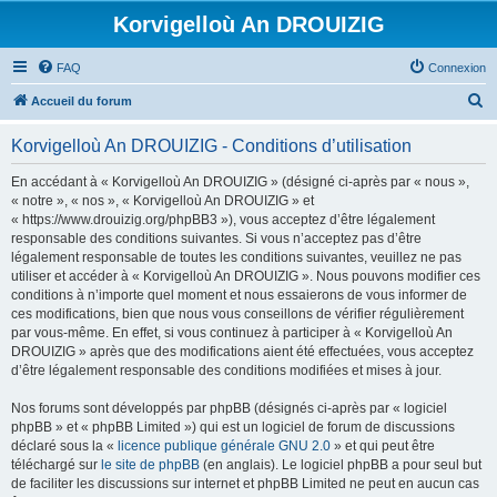
Korvigelloù An DROUIZIG
FAQ
Connexion
R
Accueil du forum
e
Korvigelloù An DROUIZIG - Conditions d’utilisation
c
h
En accédant à « Korvigelloù An DROUIZIG » (désigné ci-après par « nous »,
« notre », « nos », « Korvigelloù An DROUIZIG » et
e
« https://www.drouizig.org/phpBB3 »), vous acceptez d’être légalement
r
responsable des conditions suivantes. Si vous n’acceptez pas d’être
légalement responsable de toutes les conditions suivantes, veuillez ne pas
c
utiliser et accéder à « Korvigelloù An DROUIZIG ». Nous pouvons modifier ces
h
conditions à n’importe quel moment et nous essaierons de vous informer de
ces modifications, bien que nous vous conseillons de vérifier régulièrement
e
par vous-même. En effet, si vous continuez à participer à « Korvigelloù An
r
DROUIZIG » après que des modifications aient été effectuées, vous acceptez
d’être légalement responsable des conditions modifiées et mises à jour.
Nos forums sont développés par phpBB (désignés ci-après par « logiciel
phpBB » et « phpBB Limited ») qui est un logiciel de forum de discussions
déclaré sous la «
licence publique générale GNU 2.0
» et qui peut être
téléchargé sur
le site de phpBB
(en anglais). Le logiciel phpBB a pour seul but
de faciliter les discussions sur internet et phpBB Limited ne peut en aucun cas