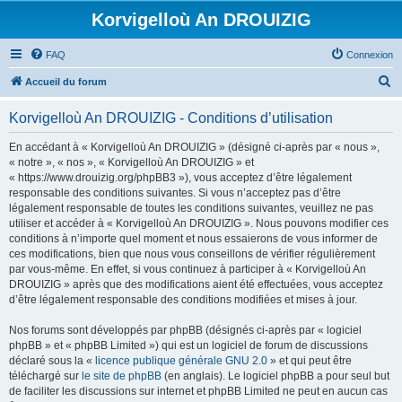
Korvigelloù An DROUIZIG
FAQ
Connexion
R
Accueil du forum
e
Korvigelloù An DROUIZIG - Conditions d’utilisation
c
h
En accédant à « Korvigelloù An DROUIZIG » (désigné ci-après par « nous »,
« notre », « nos », « Korvigelloù An DROUIZIG » et
e
« https://www.drouizig.org/phpBB3 »), vous acceptez d’être légalement
r
responsable des conditions suivantes. Si vous n’acceptez pas d’être
légalement responsable de toutes les conditions suivantes, veuillez ne pas
c
utiliser et accéder à « Korvigelloù An DROUIZIG ». Nous pouvons modifier ces
h
conditions à n’importe quel moment et nous essaierons de vous informer de
ces modifications, bien que nous vous conseillons de vérifier régulièrement
e
par vous-même. En effet, si vous continuez à participer à « Korvigelloù An
r
DROUIZIG » après que des modifications aient été effectuées, vous acceptez
d’être légalement responsable des conditions modifiées et mises à jour.
Nos forums sont développés par phpBB (désignés ci-après par « logiciel
phpBB » et « phpBB Limited ») qui est un logiciel de forum de discussions
déclaré sous la «
licence publique générale GNU 2.0
» et qui peut être
téléchargé sur
le site de phpBB
(en anglais). Le logiciel phpBB a pour seul but
de faciliter les discussions sur internet et phpBB Limited ne peut en aucun cas