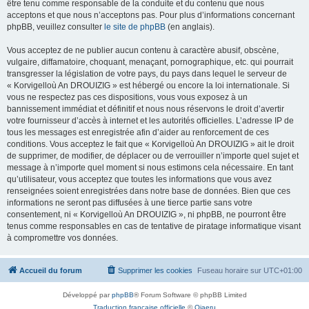
être tenu comme responsable de la conduite et du contenu que nous
acceptons et que nous n’acceptons pas. Pour plus d’informations concernant
phpBB, veuillez consulter
le site de phpBB
(en anglais).
Vous acceptez de ne publier aucun contenu à caractère abusif, obscène,
vulgaire, diffamatoire, choquant, menaçant, pornographique, etc. qui pourrait
transgresser la législation de votre pays, du pays dans lequel le serveur de
« Korvigelloù An DROUIZIG » est hébergé ou encore la loi internationale. Si
vous ne respectez pas ces dispositions, vous vous exposez à un
bannissement immédiat et définitif et nous nous réservons le droit d’avertir
votre fournisseur d’accès à internet et les autorités officielles. L’adresse IP de
tous les messages est enregistrée afin d’aider au renforcement de ces
conditions. Vous acceptez le fait que « Korvigelloù An DROUIZIG » ait le droit
de supprimer, de modifier, de déplacer ou de verrouiller n’importe quel sujet et
message à n’importe quel moment si nous estimons cela nécessaire. En tant
qu’utilisateur, vous acceptez que toutes les informations que vous avez
renseignées soient enregistrées dans notre base de données. Bien que ces
informations ne seront pas diffusées à une tierce partie sans votre
consentement, ni « Korvigelloù An DROUIZIG », ni phpBB, ne pourront être
tenus comme responsables en cas de tentative de piratage informatique visant
à compromettre vos données.
Accueil du forum
Supprimer les cookies
Fuseau horaire sur
UTC+01:00
Développé par
phpBB
® Forum Software © phpBB Limited
Traduction française officielle
©
Qiaeru