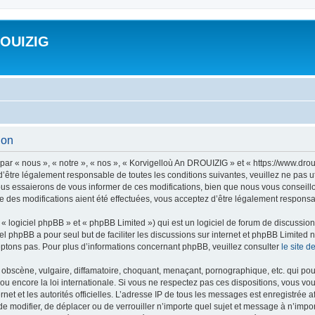
ROUIZIG
ion
ar « nous », « notre », « nos », « Korvigelloù An DROUIZIG » et « https://www.dro
’être légalement responsable de toutes les conditions suivantes, veuillez ne pas u
us essaierons de vous informer de ces modifications, bien que nous vous conseillon
 des modifications aient été effectuées, vous acceptez d’être légalement responsab
 logiciel phpBB » et « phpBB Limited ») qui est un logiciel de forum de discussio
iel phpBB a pour seul but de faciliter les discussions sur internet et phpBB Limit
ptons pas. Pour plus d’informations concernant phpBB, veuillez consulter
le site 
obscène, vulgaire, diffamatoire, choquant, menaçant, pornographique, etc. qui pourr
u encore la loi internationale. Si vous ne respectez pas ces dispositions, vous vo
ernet et les autorités officielles. L’adresse IP de tous les messages est enregistrée
 de modifier, de déplacer ou de verrouiller n’importe quel sujet et message à n’imp