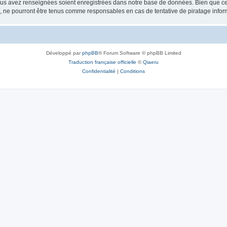
vous avez renseignées soient enregistrées dans notre base de données. Bien que ces
, ne pourront être tenus comme responsables en cas de tentative de piratage info
Développé par
phpBB
® Forum Software © phpBB Limited
Traduction française officielle
©
Qiaeru
Confidentialité
|
Conditions