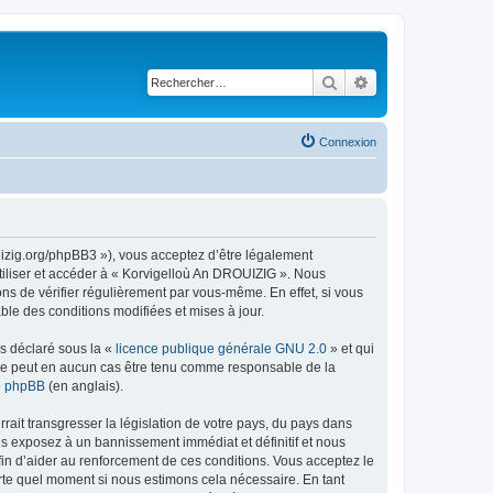
Rechercher
Recherche avancé
Connexion
uizig.org/phpBB3 »), vous acceptez d’être légalement
tiliser et accéder à « Korvigelloù An DROUIZIG ». Nous
s de vérifier régulièrement par vous-même. En effet, si vous
le des conditions modifiées et mises à jour.
ns déclaré sous la «
licence publique générale GNU 2.0
» et qui
ed ne peut en aucun cas être tenu comme responsable de la
de phpBB
(en anglais).
ait transgresser la législation de votre pays, du pays dans
us exposez à un bannissement immédiat et définitif et nous
 afin d’aider au renforcement de ces conditions. Vous acceptez le
orte quel moment si nous estimons cela nécessaire. En tant