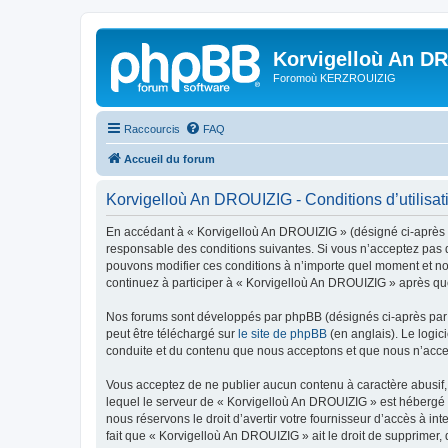
Korvigelloù An D
Foromoù KERZROUIZIG
Raccourcis
FAQ
Accueil du forum
Korvigelloù An DROUIZIG - Conditions d’utilisat
En accédant à « Korvigelloù An DROUIZIG » (désigné ci-après p
responsable des conditions suivantes. Si vous n’acceptez pas d
pouvons modifier ces conditions à n’importe quel moment et no
continuez à participer à « Korvigelloù An DROUIZIG » après que
Nos forums sont développés par phpBB (désignés ci-après par «
peut être téléchargé sur
le site de phpBB
(en anglais). Le logic
conduite et du contenu que nous acceptons et que nous n’acce
Vous acceptez de ne publier aucun contenu à caractère abusif, 
lequel le serveur de « Korvigelloù An DROUIZIG » est hébergé o
nous réservons le droit d’avertir votre fournisseur d’accès à int
fait que « Korvigelloù An DROUIZIG » ait le droit de supprimer,