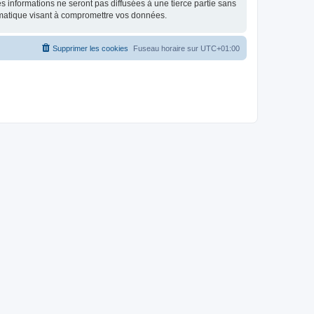
 informations ne seront pas diffusées à une tierce partie sans
rmatique visant à compromettre vos données.
Supprimer les cookies
Fuseau horaire sur
UTC+01:00